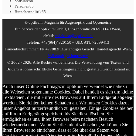
Software
88
Personen
85
Branchenpolitik
65
© optikum, Magazin für Augenoptik und Optometrie
Ein Service der optikum GmbH, Linzer Straße 283/9, 1140 Wien,
eMail:
redaktion@optikum.at
Telefon: +43(664)4320150 – UID: ATU 72599413
Firmenbuchnummer: FN 477983t, Zuständiges Gericht: Handelsgericht Wien,
Vollständiges Impressum
© 2002 - 2026. Alle Rechte vorbehalten. Die Verwendung von Texten und
Bildern ist ohne schriftliche Genehmigung nicht gestattet. Gerichtsstand ist
Wien.
Auch unser Online Fachmagazin optikum verwendet wie nahezu
alle Webseiten sogenannte Cookies. Dabei handelt es sich um kleine
Textdateien, die mit Hilfe des Browsers auf Ihrem Endgerät abgelegt
werden. Sie richten keinen Schaden an. Wir nutzen Cookies dazu,
unser Angebot nutzerfreundlich zu gestalten. Einige Cookies bleiben
auf Ihrem Endgerät gespeichert, bis Sie diese löschen. Sie
ermöglichen es uns, Ihren Browser beim nächsten Besuch
wiederzuerkennen. Wenn Sie dies nicht wünschen, so können Sie
Ihren Browser so einrichten, dass er Sie über das Setzen von
Cookies informiert und Sie dies nur im Einzelfall erlauben. Bei der