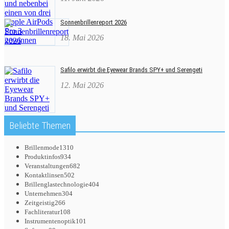
Sonnenbrillenreport 2026
18. Mai 2026
Safilo erwirbt die Eyewear Brands SPY+ und Serengeti
12. Mai 2026
Beliebte Themen
Brillenmode
1310
Produktinfos
934
Veranstaltungen
682
Kontaktlinsen
502
Brillenglastechnologie
404
Unternehmen
304
Zeitgeistig
266
Fachliteratur
108
Instrumentenoptik
101