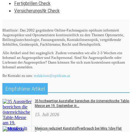
Fertigbrillen Check
VersicherungsNr Check
Blattlinie: Das 2002 gegründete Online-Fachmagazin optikum informiert
Augenoptiker und Optometristen kontinuierlich zu den Themen Optometrie,
Brillenglastechnologie, Fassungstrends, Kontaktlinsenoptik, vergrößernde
Sehhilfen, Geräteoptik, Fachliteratur, Recht und Berufspolitik.
Alle Artikel sind frei zugänglich. Zudem versenden wir alle 2-3 Wochen ein
Infomail an Augenoptiker und Fachpersonal. Sind Sie AugenoptikerIn oder
Lieferant der Augenoptiker? Dann können Sie sich zum kostenlosen optikum
Infomail anmelden.
Ihr Kontakt zu uns:
redaktion@optikum.at
Empfohlene Artikel
35 hochwertige Aussteller bereichen die österreichische Table-
Messe am 19. September in...
15. Juli 2026
Menicon reduziert Kunststoffverbrauch bei Miru 1day Flat