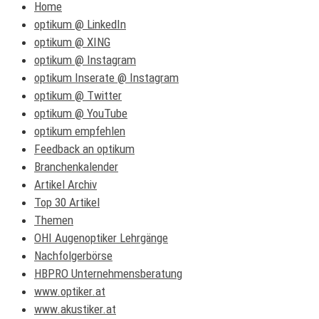
Home
optikum @ LinkedIn
optikum @ XING
optikum @ Instagram
optikum Inserate @ Instagram
optikum @ Twitter
optikum @ YouTube
optikum empfehlen
Feedback an optikum
Branchenkalender
Artikel Archiv
Top 30 Artikel
Themen
OHI Augenoptiker Lehrgänge
Nachfolgerbörse
HBPRO Unternehmensberatung
www.optiker.at
www.akustiker.at