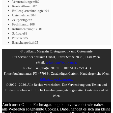
Veranstaltungen
682
Kontaktlinsen
502
Brillenglastechnologie
404
Unternehmen
304
Zeitgeistig
266
Fachliteratur
108
Instrumentenoptik
101
Software
88
Personen
85
Branchenpolitik
65
© optikum, Magazin für Augenoptik und Optometrie
Ein Service der optikum GmbH, Linzer Straße 283/9, 1140 Wien,
eMail:
redaktion@optikum.at
Telefon: +43(664)4320150 – UID: ATU 72599413
Firmenbuchnummer: FN 477983t, Zuständiges Gericht: Handelsgericht Wien,
Vollständiges Impressum
© 2002 - 2026. Alle Rechte vorbehalten. Die Verwendung von Texten und
Bildern ist ohne schriftliche Genehmigung nicht gestattet. Gerichtsstand ist
Wien.
Auch unser Online Fachmagazin optikum verwendet wie nahezu
alle Webseiten sogenannte Cookies. Dabei handelt es sich um kleine