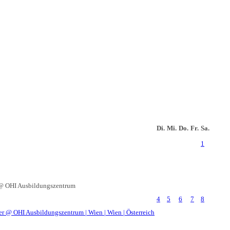
Di.
Mi.
Do.
Fr.
Sa.
1
@ OHI Ausbildungszentrum
4
5
6
7
8