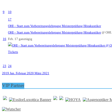
9
10
17
OHI – Start zum Vorbereitungslehrgang Meisterprüfung Hörakustiker
OHI – Start zum Vorbereitungslehrgang Meisterprüfung Hörakustiker
@ OHI 
16
Feb. 17
ganztägig
Tickets
23
24
2019
Jan.
Februar 2020
März
2021
VIP Partner