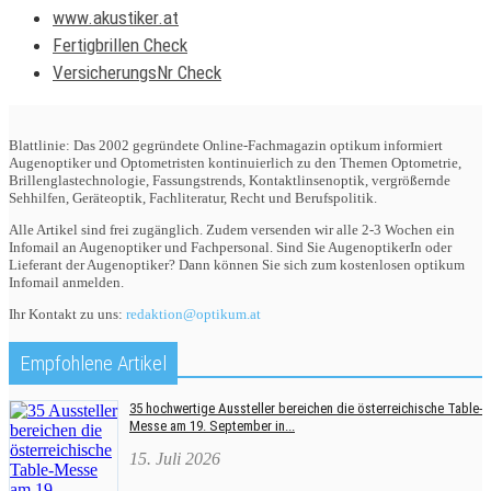
www.akustiker.at
Fertigbrillen Check
VersicherungsNr Check
Blattlinie: Das 2002 gegründete Online-Fachmagazin optikum informiert
Augenoptiker und Optometristen kontinuierlich zu den Themen Optometrie,
Brillenglastechnologie, Fassungstrends, Kontaktlinsenoptik, vergrößernde
Sehhilfen, Geräteoptik, Fachliteratur, Recht und Berufspolitik.
Alle Artikel sind frei zugänglich. Zudem versenden wir alle 2-3 Wochen ein
Infomail an Augenoptiker und Fachpersonal. Sind Sie AugenoptikerIn oder
Lieferant der Augenoptiker? Dann können Sie sich zum kostenlosen optikum
Infomail anmelden.
Ihr Kontakt zu uns:
redaktion@optikum.at
Empfohlene Artikel
35 hochwertige Aussteller bereichen die österreichische Table-
Messe am 19. September in...
15. Juli 2026