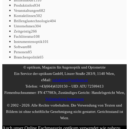
Brillenmode
1310
Produktinfos
934
Veranstaltungen
682
Kontaktlinsen
502
Brillenglastechnologie
404
Unternehmen
304
Zeitgeistig
266
Fachliteratur
108
Instrumentenoptik
101
Software
88
Personen
85
Branchenpolitik
65
© optikum, Magazin für Augenoptik und Optometrie
Ein Service der optikum GmbH, Linzer Straße 283/9, 1140 Wien,
eMail:
redaktion@optikum.at
Telefon: +43(664)4320150 – UID: ATU 72599413
Firmenbuchnummer: FN 477983t, Zuständiges Gericht: Handelsgericht Wien,
Vollständiges Impressum
© 2002 - 2026. Alle Rechte vorbehalten. Die Verwendung von Texten und
Bildern ist ohne schriftliche Genehmigung nicht gestattet. Gerichtsstand ist
Wien.
Auch unser Online Fachmagazin optikum verwendet wie nahezu