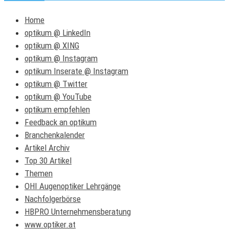
Home
optikum @ LinkedIn
optikum @ XING
optikum @ Instagram
optikum Inserate @ Instagram
optikum @ Twitter
optikum @ YouTube
optikum empfehlen
Feedback an optikum
Branchenkalender
Artikel Archiv
Top 30 Artikel
Themen
OHI Augenoptiker Lehrgänge
Nachfolgerbörse
HBPRO Unternehmensberatung
www.optiker.at