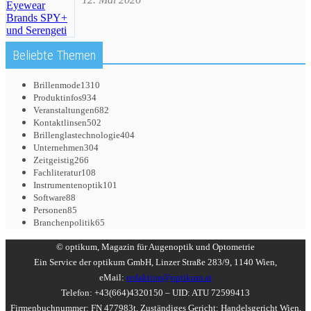
Beliebte Themen
Brillenmode
1310
Produktinfos
934
Veranstaltungen
682
Kontaktlinsen
502
Brillenglastechnologie
404
Unternehmen
304
Zeitgeistig
266
Fachliteratur
108
Instrumentenoptik
101
Software
88
Personen
85
Branchenpolitik
65
© optikum, Magazin für Augenoptik und Optometrie
Ein Service der optikum GmbH, Linzer Straße 283/9, 1140 Wien,
eMail:
redaktion@optikum.at
Telefon: +43(664)4320150 – UID: ATU 72599413
Firmenbuchnummer: FN 477983t, Zuständiges Gericht: Handelsgericht Wien,