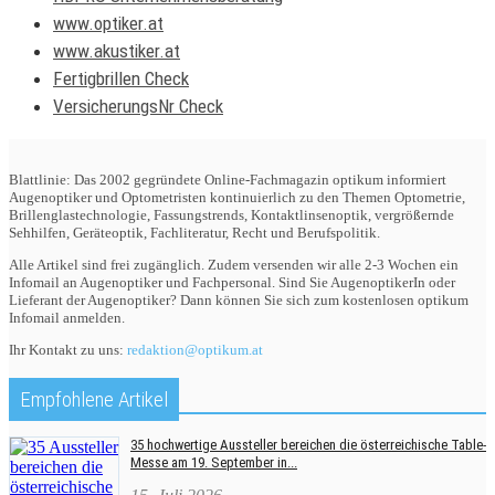
www.optiker.at
www.akustiker.at
Fertigbrillen Check
VersicherungsNr Check
Blattlinie: Das 2002 gegründete Online-Fachmagazin optikum informiert
Augenoptiker und Optometristen kontinuierlich zu den Themen Optometrie,
Brillenglastechnologie, Fassungstrends, Kontaktlinsenoptik, vergrößernde
Sehhilfen, Geräteoptik, Fachliteratur, Recht und Berufspolitik.
Alle Artikel sind frei zugänglich. Zudem versenden wir alle 2-3 Wochen ein
Infomail an Augenoptiker und Fachpersonal. Sind Sie AugenoptikerIn oder
Lieferant der Augenoptiker? Dann können Sie sich zum kostenlosen optikum
Infomail anmelden.
Ihr Kontakt zu uns:
redaktion@optikum.at
Empfohlene Artikel
35 hochwertige Aussteller bereichen die österreichische Table-
Messe am 19. September in...