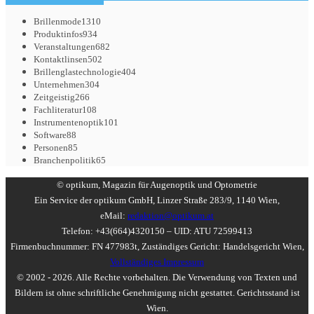
Brillenmode
1310
Produktinfos
934
Veranstaltungen
682
Kontaktlinsen
502
Brillenglastechnologie
404
Unternehmen
304
Zeitgeistig
266
Fachliteratur
108
Instrumentenoptik
101
Software
88
Personen
85
Branchenpolitik
65
© optikum, Magazin für Augenoptik und Optometrie
Ein Service der optikum GmbH, Linzer Straße 283/9, 1140 Wien,
eMail:
redaktion@optikum.at
Telefon: +43(664)4320150 – UID: ATU 72599413
Firmenbuchnummer: FN 477983t, Zuständiges Gericht: Handelsgericht Wien,
Vollständiges Impressum
© 2002 - 2026. Alle Rechte vorbehalten. Die Verwendung von Texten und
Bildern ist ohne schriftliche Genehmigung nicht gestattet. Gerichtsstand ist
Wien.