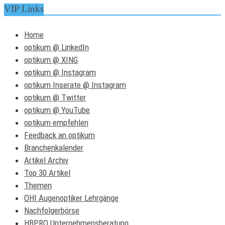
VIP Links
Home
optikum @ LinkedIn
optikum @ XING
optikum @ Instagram
optikum Inserate @ Instagram
optikum @ Twitter
optikum @ YouTube
optikum empfehlen
Feedback an optikum
Branchenkalender
Artikel Archiv
Top 30 Artikel
Themen
OHI Augenoptiker Lehrgänge
Nachfolgerbörse
HBPRO Unternehmensberatung