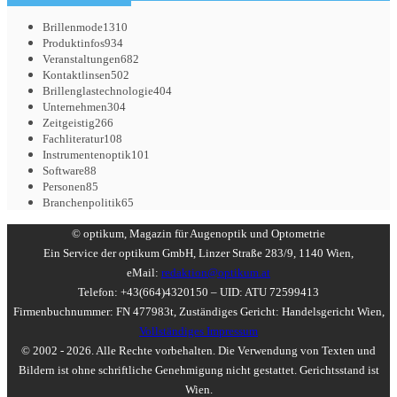
Brillenmode
1310
Produktinfos
934
Veranstaltungen
682
Kontaktlinsen
502
Brillenglastechnologie
404
Unternehmen
304
Zeitgeistig
266
Fachliteratur
108
Instrumentenoptik
101
Software
88
Personen
85
Branchenpolitik
65
© optikum, Magazin für Augenoptik und Optometrie
Ein Service der optikum GmbH, Linzer Straße 283/9, 1140 Wien,
eMail:
redaktion@optikum.at
Telefon: +43(664)4320150 – UID: ATU 72599413
Firmenbuchnummer: FN 477983t, Zuständiges Gericht: Handelsgericht Wien,
Vollständiges Impressum
© 2002 - 2026. Alle Rechte vorbehalten. Die Verwendung von Texten und
Bildern ist ohne schriftliche Genehmigung nicht gestattet. Gerichtsstand ist
Wien.