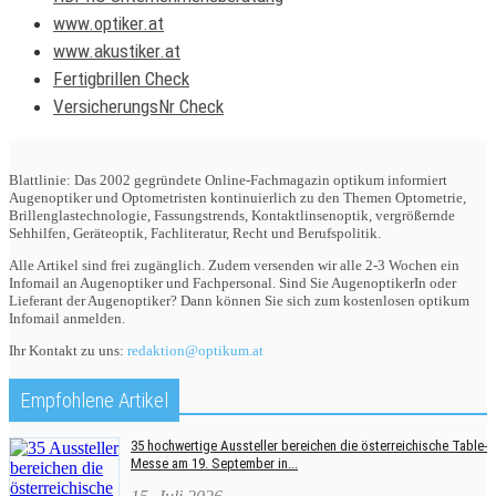
www.optiker.at
www.akustiker.at
Fertigbrillen Check
VersicherungsNr Check
Blattlinie: Das 2002 gegründete Online-Fachmagazin optikum informiert
Augenoptiker und Optometristen kontinuierlich zu den Themen Optometrie,
Brillenglastechnologie, Fassungstrends, Kontaktlinsenoptik, vergrößernde
Sehhilfen, Geräteoptik, Fachliteratur, Recht und Berufspolitik.
Alle Artikel sind frei zugänglich. Zudem versenden wir alle 2-3 Wochen ein
Infomail an Augenoptiker und Fachpersonal. Sind Sie AugenoptikerIn oder
Lieferant der Augenoptiker? Dann können Sie sich zum kostenlosen optikum
Infomail anmelden.
Ihr Kontakt zu uns:
redaktion@optikum.at
Empfohlene Artikel
35 hochwertige Aussteller bereichen die österreichische Table-
Messe am 19. September in...