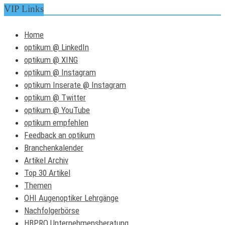
VIP Links
Home
optikum @ LinkedIn
optikum @ XING
optikum @ Instagram
optikum Inserate @ Instagram
optikum @ Twitter
optikum @ YouTube
optikum empfehlen
Feedback an optikum
Branchenkalender
Artikel Archiv
Top 30 Artikel
Themen
OHI Augenoptiker Lehrgänge
Nachfolgerbörse
HBPRO Unternehmensberatung