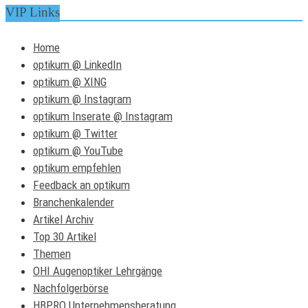
VIP Links
Home
optikum @ LinkedIn
optikum @ XING
optikum @ Instagram
optikum Inserate @ Instagram
optikum @ Twitter
optikum @ YouTube
optikum empfehlen
Feedback an optikum
Branchenkalender
Artikel Archiv
Top 30 Artikel
Themen
OHI Augenoptiker Lehrgänge
Nachfolgerbörse
HBPRO Unternehmensberatung