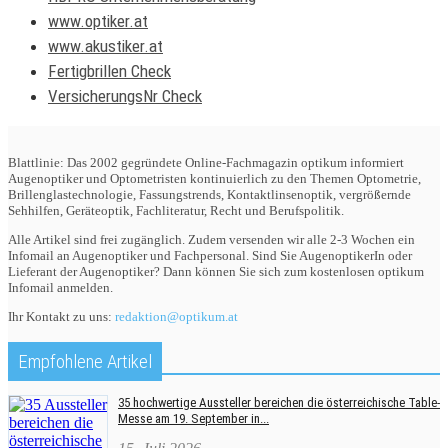
www.optiker.at
www.akustiker.at
Fertigbrillen Check
VersicherungsNr Check
Blattlinie: Das 2002 gegründete Online-Fachmagazin optikum informiert
Augenoptiker und Optometristen kontinuierlich zu den Themen Optometrie,
Brillenglastechnologie, Fassungstrends, Kontaktlinsenoptik, vergrößernde
Sehhilfen, Geräteoptik, Fachliteratur, Recht und Berufspolitik.
Alle Artikel sind frei zugänglich. Zudem versenden wir alle 2-3 Wochen ein
Infomail an Augenoptiker und Fachpersonal. Sind Sie AugenoptikerIn oder
Lieferant der Augenoptiker? Dann können Sie sich zum kostenlosen optikum
Infomail anmelden.
Ihr Kontakt zu uns:
redaktion@optikum.at
Empfohlene Artikel
35 hochwertige Aussteller bereichen die österreichische Table-
Messe am 19. September in...