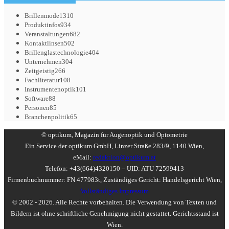
Brillenmode
1310
Produktinfos
934
Veranstaltungen
682
Kontaktlinsen
502
Brillenglastechnologie
404
Unternehmen
304
Zeitgeistig
266
Fachliteratur
108
Instrumentenoptik
101
Software
88
Personen
85
Branchenpolitik
65
© optikum, Magazin für Augenoptik und Optometrie
Ein Service der optikum GmbH, Linzer Straße 283/9, 1140 Wien,
eMail:
redaktion@optikum.at
Telefon: +43(664)4320150 – UID: ATU 72599413
Firmenbuchnummer: FN 477983t, Zuständiges Gericht: Handelsgericht Wien,
Vollständiges Impressum
© 2002 - 2026. Alle Rechte vorbehalten. Die Verwendung von Texten und
Bildern ist ohne schriftliche Genehmigung nicht gestattet. Gerichtsstand ist
Wien.