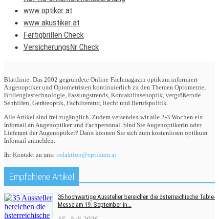
www.optiker.at
www.akustiker.at
Fertigbrillen Check
VersicherungsNr Check
Blattlinie: Das 2002 gegründete Online-Fachmagazin optikum informiert
Augenoptiker und Optometristen kontinuierlich zu den Themen Optometrie,
Brillenglastechnologie, Fassungstrends, Kontaktlinsenoptik, vergrößernde
Sehhilfen, Geräteoptik, Fachliteratur, Recht und Berufspolitik.
Alle Artikel sind frei zugänglich. Zudem versenden wir alle 2-3 Wochen ein
Infomail an Augenoptiker und Fachpersonal. Sind Sie AugenoptikerIn oder
Lieferant der Augenoptiker? Dann können Sie sich zum kostenlosen optikum
Infomail anmelden.
Ihr Kontakt zu uns:
redaktion@optikum.at
Empfohlene Artikel
35 hochwertige Aussteller bereichen die österreichische Table-
Messe am 19. September in...