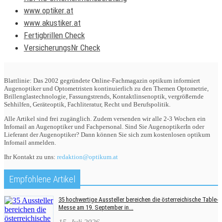
www.optiker.at
www.akustiker.at
Fertigbrillen Check
VersicherungsNr Check
Blattlinie: Das 2002 gegründete Online-Fachmagazin optikum informiert
Augenoptiker und Optometristen kontinuierlich zu den Themen Optometrie,
Brillenglastechnologie, Fassungstrends, Kontaktlinsenoptik, vergrößernde
Sehhilfen, Geräteoptik, Fachliteratur, Recht und Berufspolitik.
Alle Artikel sind frei zugänglich. Zudem versenden wir alle 2-3 Wochen ein
Infomail an Augenoptiker und Fachpersonal. Sind Sie AugenoptikerIn oder
Lieferant der Augenoptiker? Dann können Sie sich zum kostenlosen optikum
Infomail anmelden.
Ihr Kontakt zu uns:
redaktion@optikum.at
Empfohlene Artikel
35 hochwertige Aussteller bereichen die österreichische Table-
Messe am 19. September in...