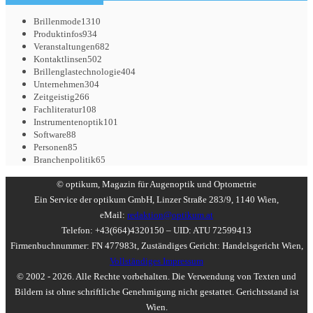
Brillenmode
1310
Produktinfos
934
Veranstaltungen
682
Kontaktlinsen
502
Brillenglastechnologie
404
Unternehmen
304
Zeitgeistig
266
Fachliteratur
108
Instrumentenoptik
101
Software
88
Personen
85
Branchenpolitik
65
© optikum, Magazin für Augenoptik und Optometrie
Ein Service der optikum GmbH, Linzer Straße 283/9, 1140 Wien,
eMail:
redaktion@optikum.at
Telefon: +43(664)4320150 – UID: ATU 72599413
Firmenbuchnummer: FN 477983t, Zuständiges Gericht: Handelsgericht Wien,
Vollständiges Impressum
© 2002 - 2026. Alle Rechte vorbehalten. Die Verwendung von Texten und
Bildern ist ohne schriftliche Genehmigung nicht gestattet. Gerichtsstand ist
Wien.