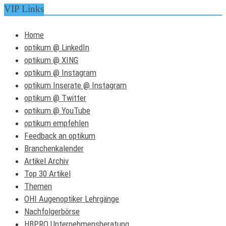
VIP Links
Home
optikum @ LinkedIn
optikum @ XING
optikum @ Instagram
optikum Inserate @ Instagram
optikum @ Twitter
optikum @ YouTube
optikum empfehlen
Feedback an optikum
Branchenkalender
Artikel Archiv
Top 30 Artikel
Themen
OHI Augenoptiker Lehrgänge
Nachfolgerbörse
HBPRO Unternehmensberatung