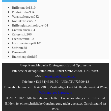
Brillenmode
1310
Produktinfos
934
Veranstaltungen
682
Kontaktlinsen
502
Brillenglastechnologie
404
Unternehmen
304
Zeitgeistig
266
Fachliteratur
108
Instrumentenoptik
101
Software
88
Personen
85
Branchenpolitik
65
© optikum, Magazin für Augenoptik und Optometrie
Ein Service der optikum GmbH, Linzer Straße 283/9, 1140 Wien,
eMail:
redaktion@optikum.at
Telefon: +43(664)4320150 – UID: ATU 72599413
Firmenbuchnummer: FN 477983t, Zuständiges Gericht: Handelsgericht Wien,
Vollständiges Impressum
© 2002 - 2026. Alle Rechte vorbehalten. Die Verwendung von Texten und
Bildern ist ohne schriftliche Genehmigung nicht gestattet. Gerichtsstand ist
Wien.