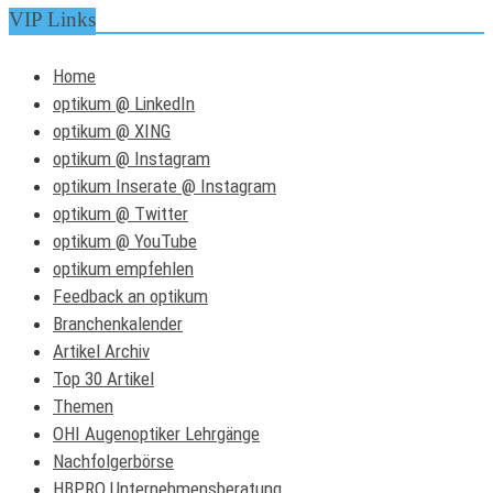
VIP Links
Home
optikum @ LinkedIn
optikum @ XING
optikum @ Instagram
optikum Inserate @ Instagram
optikum @ Twitter
optikum @ YouTube
optikum empfehlen
Feedback an optikum
Branchenkalender
Artikel Archiv
Top 30 Artikel
Themen
OHI Augenoptiker Lehrgänge
Nachfolgerbörse
HBPRO Unternehmensberatung