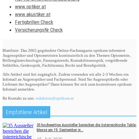
www.optiker.at
www.akustiker.at
Fertigbrillen Check
VersicherungsNr Check
Blattlinie: Das 2002 gegründete Online-Fachmagazin optikum informiert
Augenoptiker und Optometristen kontinuierlich zu den Themen Optometrie,
Brillenglastechnologie, Fassungstrends, Kontaktlinsenoptik, vergrößernde
Sehhilfen, Geräteoptik, Fachliteratur, Recht und Berufspolitik.
Alle Artikel sind frei zugänglich. Zudem versenden wir alle 2-3 Wochen ein
Infomail an Augenoptiker und Fachpersonal. Sind Sie AugenoptikerIn oder
Lieferant der Augenoptiker? Dann können Sie sich zum kostenlosen optikum
Infomail anmelden.
Ihr Kontakt zu uns:
redaktion@optikum.at
Empfohlene Artikel
35 hochwertige Aussteller bereichen die österreichische Table-
Messe am 19. September in...