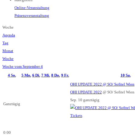
Online-Veranstaltung
Präsenzveranstaltung
Woche
Agenda
Tag
Monat
Woche
Woche vom September 4
4
So.
5
Mo.
6
Di.
7
Mi.
8
Do.
9
Fr.
10
Sa.
OHI UPDATE 2022
@ SO/ Sofitel Wien
OHI UPDATE 2022
@ SO/ Sofitel Wien
Sep. 10
ganztägig
Ganztägig
Tickets
0:00