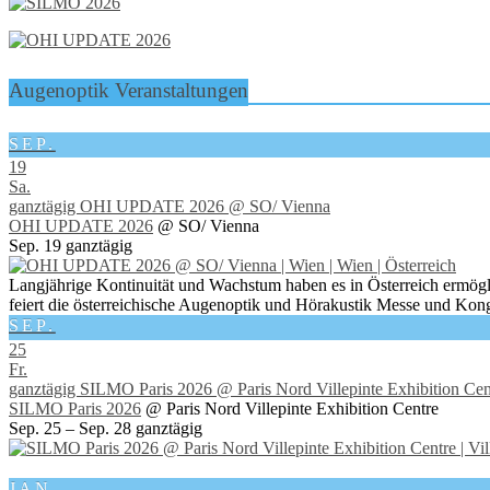
Augenoptik Veranstaltungen
SEP.
19
Sa.
ganztägig
OHI UPDATE 2026
@ SO/ Vienna
OHI UPDATE 2026
@ SO/ Vienna
Sep. 19
ganztägig
Langjährige Kontinuität und Wachstum haben es in Österreich ermögl
feiert die österreichische Augenoptik und Hörakustik Messe und Kong
SEP.
25
Fr.
ganztägig
SILMO Paris 2026
@ Paris Nord Villepinte Exhibition Cen
SILMO Paris 2026
@ Paris Nord Villepinte Exhibition Centre
Sep. 25 – Sep. 28
ganztägig
JAN.