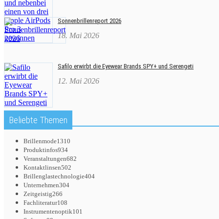
Sonnenbrillenreport 2026
18. Mai 2026
Safilo erwirbt die Eyewear Brands SPY+ und Serengeti
12. Mai 2026
Beliebte Themen
Brillenmode
1310
Produktinfos
934
Veranstaltungen
682
Kontaktlinsen
502
Brillenglastechnologie
404
Unternehmen
304
Zeitgeistig
266
Fachliteratur
108
Instrumentenoptik
101