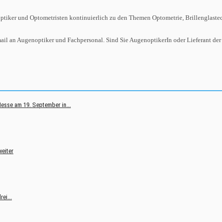
tiker und Optometristen kontinuierlich zu den Themen Optometrie, Brillenglastec
omail an Augenoptiker und Fachpersonal. Sind Sie AugenoptikerIn oder Lieferant 
Messe am 19. September in...
weiter
ei...