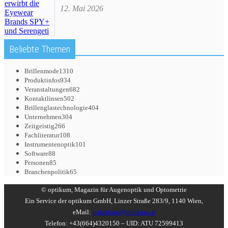
12. Mai 2026
Beliebte Themen
Brillenmode
1310
Produktinfos
934
Veranstaltungen
682
Kontaktlinsen
502
Brillenglastechnologie
404
Unternehmen
304
Zeitgeistig
266
Fachliteratur
108
Instrumentenoptik
101
Software
88
Personen
85
Branchenpolitik
65
© optikum, Magazin für Augenoptik und Optometrie
Ein Service der optikum GmbH, Linzer Straße 283/9, 1140 Wien,
eMail:
redaktion@optikum.at
Telefon: +43(664)4320150 – UID: ATU 72599413