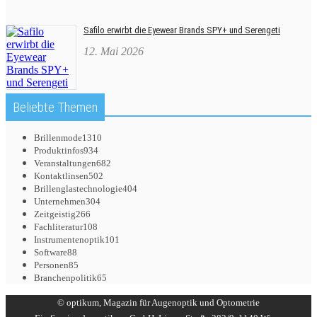
Safilo erwirbt die Eyewear Brands SPY+ und Serengeti
12. Mai 2026
Beliebte Themen
Brillenmode
1310
Produktinfos
934
Veranstaltungen
682
Kontaktlinsen
502
Brillenglastechnologie
404
Unternehmen
304
Zeitgeistig
266
Fachliteratur
108
Instrumentenoptik
101
Software
88
Personen
85
Branchenpolitik
65
© optikum, Magazin für Augenoptik und Optometrie