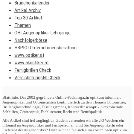
Branchenkalender
Artikel Archiv
Top 30 Artikel
Themen
OHI Augenoptiker Lehrgänge
Nachfolgerbörse
HBPRO Unternehmensberatung
www.optiker.at
www.akustiker.at
Fertigbrillen Check
VersicherungsNr Check
Blattlinie: Das 2002 gegründete Online-Fachmagazin optikum informiert
Augenoptiker und Optometristen kontinuierlich zu den Themen Optometrie,
Brillenglastechnologie, Fassungstrends, Kontaktlinsenoptik, vergrößernde
Sehhilfen, Geräteoptik, Fachliteratur, Recht und Berufspolitik.
Alle Artikel sind frei zugänglich. Zudem versenden wir alle 2-3 Wochen ein
Infomail an Augenoptiker und Fachpersonal. Sind Sie AugenoptikerIn oder
Lieferant der Augenoptiker? Dann können Sie sich zum kostenlosen optikum