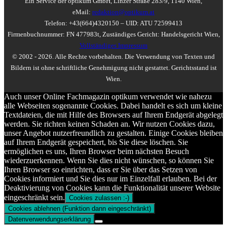
Ein Service der optikum GmbH, Linzer Straße 283/9, 1140 Wien,
eMail:
redaktion@optikum.at
Telefon: +43(664)4320150 – UID: ATU 72599413
Firmenbuchnummer: FN 477983t, Zuständiges Gericht: Handelsgericht Wien,
Vollständiges Impressum
© 2002 - 2026. Alle Rechte vorbehalten. Die Verwendung von Texten und
Bildern ist ohne schriftliche Genehmigung nicht gestattet. Gerichtsstand ist
Wien.
Auch unser Online Fachmagazin optikum verwendet wie nahezu
alle Webseiten sogenannte Cookies. Dabei handelt es sich um kleine
Textdateien, die mit Hilfe des Browsers auf Ihrem Endgerät abgelegt
werden. Sie richten keinen Schaden an. Wir nutzen Cookies dazu,
unser Angebot nutzerfreundlich zu gestalten. Einige Cookies bleiben
auf Ihrem Endgerät gespeichert, bis Sie diese löschen. Sie
ermöglichen es uns, Ihren Browser beim nächsten Besuch
wiederzuerkennen. Wenn Sie dies nicht wünschen, so können Sie
Ihren Browser so einrichten, dass er Sie über das Setzen von
Cookies informiert und Sie dies nur im Einzelfall erlauben. Bei der
Deaktivierung von Cookies kann die Funktionalität unserer Website
eingeschränkt sein.
Cookies zulassen :-)
Cookies ablehnen (Funktion dann eingeschränkt)
Datenverwendungserklärung