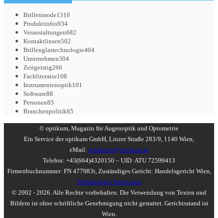
Brillenmode
1310
Produktinfos
934
Veranstaltungen
682
Kontaktlinsen
502
Brillenglastechnologie
404
Unternehmen
304
Zeitgeistig
266
Fachliteratur
108
Instrumentenoptik
101
Software
88
Personen
85
Branchenpolitik
65
© optikum, Magazin für Augenoptik und Optometrie
Ein Service der optikum GmbH, Linzer Straße 283/9, 1140 Wien,
eMail:
redaktion@optikum.at
Telefon: +43(664)4320150 – UID: ATU 72599413
Firmenbuchnummer: FN 477983t, Zuständiges Gericht: Handelsgericht Wien,
Vollständiges Impressum
© 2002 - 2026. Alle Rechte vorbehalten. Die Verwendung von Texten und
Bildern ist ohne schriftliche Genehmigung nicht gestattet. Gerichtsstand ist
Wien.