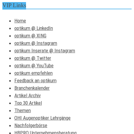
VIP Links
Home
optikum @ LinkedIn
optikum @ XING
optikum @ Instagram
optikum Inserate @ Instagram
optikum @ Twitter
optikum @ YouTube
optikum empfehlen
Feedback an optikum
Branchenkalender
Artikel Archiv
Top 30 Artikel
Themen
OHI Augenoptiker Lehrgänge
Nachfolgerbörse
HBPRO Unternehmensberatung