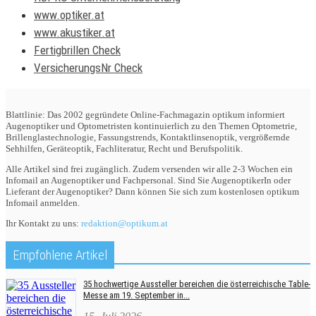
www.optiker.at
www.akustiker.at
Fertigbrillen Check
VersicherungsNr Check
Blattlinie: Das 2002 gegründete Online-Fachmagazin optikum informiert
Augenoptiker und Optometristen kontinuierlich zu den Themen Optometrie,
Brillenglastechnologie, Fassungstrends, Kontaktlinsenoptik, vergrößernde
Sehhilfen, Geräteoptik, Fachliteratur, Recht und Berufspolitik.
Alle Artikel sind frei zugänglich. Zudem versenden wir alle 2-3 Wochen ein
Infomail an Augenoptiker und Fachpersonal. Sind Sie AugenoptikerIn oder
Lieferant der Augenoptiker? Dann können Sie sich zum kostenlosen optikum
Infomail anmelden.
Ihr Kontakt zu uns:
redaktion@optikum.at
Empfohlene Artikel
35 hochwertige Aussteller bereichen die österreichische Table-
Messe am 19. September in...