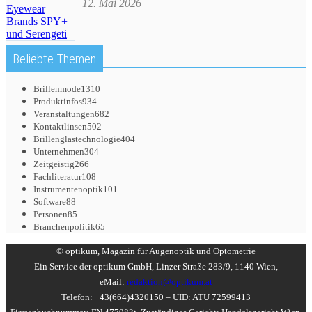
12. Mai 2026
Beliebte Themen
Brillenmode
1310
Produktinfos
934
Veranstaltungen
682
Kontaktlinsen
502
Brillenglastechnologie
404
Unternehmen
304
Zeitgeistig
266
Fachliteratur
108
Instrumentenoptik
101
Software
88
Personen
85
Branchenpolitik
65
© optikum, Magazin für Augenoptik und Optometrie
Ein Service der optikum GmbH, Linzer Straße 283/9, 1140 Wien,
eMail:
redaktion@optikum.at
Telefon: +43(664)4320150 – UID: ATU 72599413