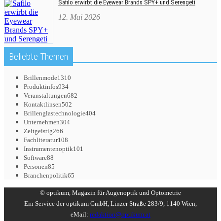
Safilo erwirbt die Eyewear Brands SPY+ und Serengeti
12. Mai 2026
Beliebte Themen
Brillenmode
1310
Produktinfos
934
Veranstaltungen
682
Kontaktlinsen
502
Brillenglastechnologie
404
Unternehmen
304
Zeitgeistig
266
Fachliteratur
108
Instrumentenoptik
101
Software
88
Personen
85
Branchenpolitik
65
© optikum, Magazin für Augenoptik und Optometrie
Ein Service der optikum GmbH, Linzer Straße 283/9, 1140 Wien,
eMail:
redaktion@optikum.at