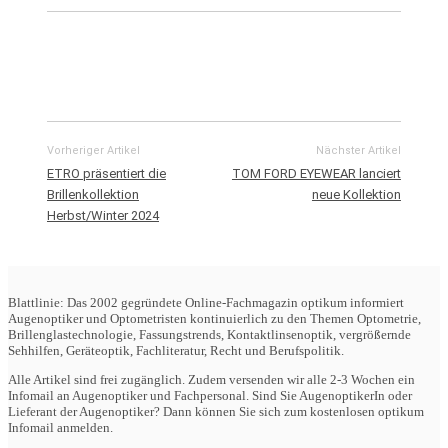
Vorheriger Artikel
Nächster Artikel
ETRO präsentiert die
TOM FORD EYEWEAR lanciert
Brillenkollektion
neue Kollektion
Herbst/Winter 2024
Blattlinie: Das 2002 gegründete Online-Fachmagazin optikum informiert
Augenoptiker und Optometristen kontinuierlich zu den Themen Optometrie,
Brillenglastechnologie, Fassungstrends, Kontaktlinsenoptik, vergrößernde
Sehhilfen, Geräteoptik, Fachliteratur, Recht und Berufspolitik.
Alle Artikel sind frei zugänglich. Zudem versenden wir alle 2-3 Wochen ein
Infomail an Augenoptiker und Fachpersonal. Sind Sie AugenoptikerIn oder
Lieferant der Augenoptiker? Dann können Sie sich zum kostenlosen optikum
Infomail anmelden.