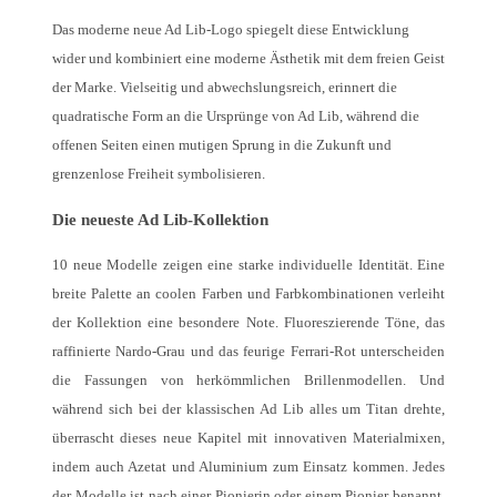
Das moderne neue Ad Lib-Logo spiegelt diese Entwicklung
wider und kombiniert eine moderne Ästhetik mit dem freien Geist
der Marke. Vielseitig und abwechslungsreich, erinnert die
quadratische Form an die Ursprünge von Ad Lib, während die
offenen Seiten einen mutigen Sprung in die Zukunft und
grenzenlose Freiheit symbolisieren.
Die neueste Ad Lib-Kollektion
10 neue Modelle zeigen eine starke individuelle Identität. Eine
breite Palette an coolen Farben und Farbkombinationen verleiht
der Kollektion eine besondere Note. Fluoreszierende Töne, das
raffinierte Nardo-Grau und das feurige Ferrari-Rot unterscheiden
die Fassungen von herkömmlichen Brillenmodellen. Und
während sich bei der klassischen Ad Lib alles um Titan drehte,
überrascht dieses neue Kapitel mit innovativen Materialmixen,
indem auch Azetat und Aluminium zum Einsatz kommen. Jedes
der Modelle ist nach einer Pionierin oder einem Pionier benannt,