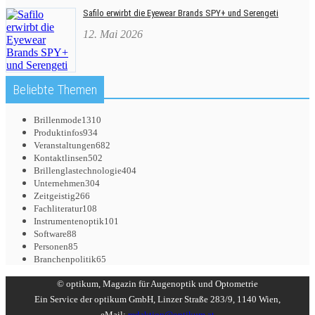
Safilo erwirbt die Eyewear Brands SPY+ und Serengeti
12. Mai 2026
Beliebte Themen
Brillenmode
1310
Produktinfos
934
Veranstaltungen
682
Kontaktlinsen
502
Brillenglastechnologie
404
Unternehmen
304
Zeitgeistig
266
Fachliteratur
108
Instrumentenoptik
101
Software
88
Personen
85
Branchenpolitik
65
© optikum, Magazin für Augenoptik und Optometrie
Ein Service der optikum GmbH, Linzer Straße 283/9, 1140 Wien,
eMail:
redaktion@optikum.at