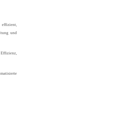
effizient,
altung und
Effizienz,
matisierte