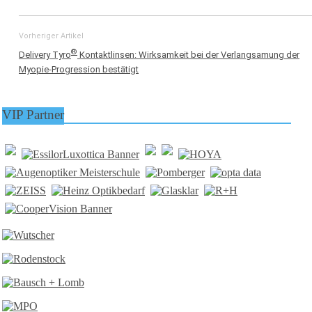
Vorheriger Artikel
®
Delivery Tyro
Kontaktlinsen: Wirksamkeit bei der Verlangsamung der
Myopie-Progression bestätigt
VIP Partner