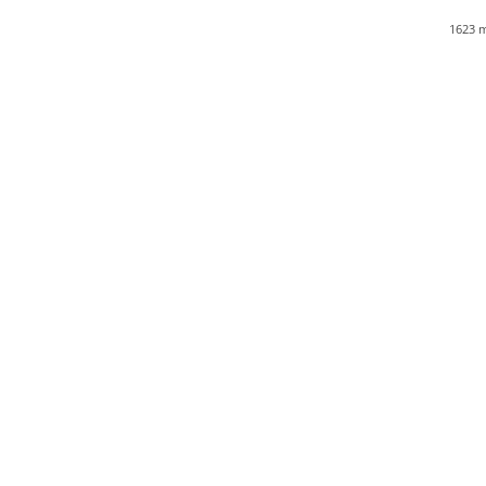
1623
m