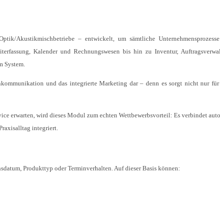
Optik/Akustikmischbetriebe – entwickelt, um sämtliche Unternehmensprozesse 
iterfassung, Kalender und Rechnungswesen bis hin zu Inventur, Auftragsverw
em System.
kommunikation und das integrierte Marketing dar – denn es sorgt nicht nur für 
rvice erwarten, wird dieses Modul zum echten Wettbewerbsvorteil: Es verbindet auto
axisalltag integriert.
hsdatum, Produkttyp oder Terminverhalten. Auf dieser Basis können: