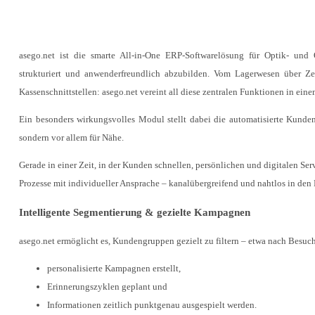
asego.net ist die smarte All-in-One ERP-Softwarelösung für Optik- und 
strukturiert und anwenderfreundlich abzubilden. Vom Lagerwesen über Ze
Kassenschnittstellen: asego.net vereint all diese zentralen Funktionen in ein
Ein besonders wirkungsvolles Modul stellt dabei die automatisierte Kunden
sondern vor allem für Nähe.
Gerade in einer Zeit, in der Kunden schnellen, persönlichen und digitalen Se
Prozesse mit individueller Ansprache – kanalübergreifend und nahtlos in den Pr
Intelligente Segmentierung & gezielte Kampagnen
asego.net ermöglicht es, Kundengruppen gezielt zu filtern – etwa nach Besuc
personalisierte Kampagnen erstellt,
Erinnerungszyklen geplant und
Informationen zeitlich punktgenau ausgespielt werden.