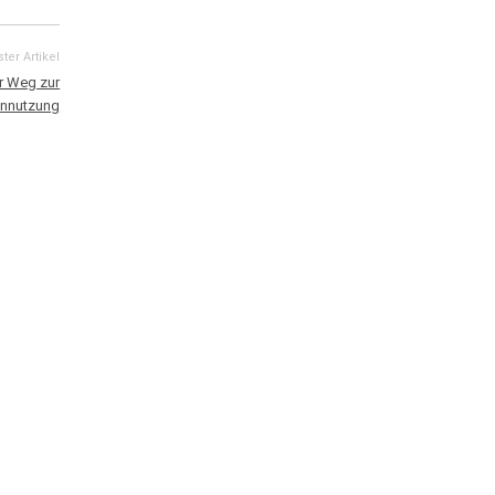
ter Artikel
r Weg zur
sennutzung