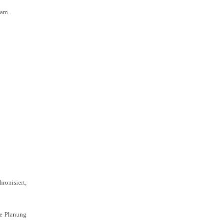
eam.
onisiert,
re Planung