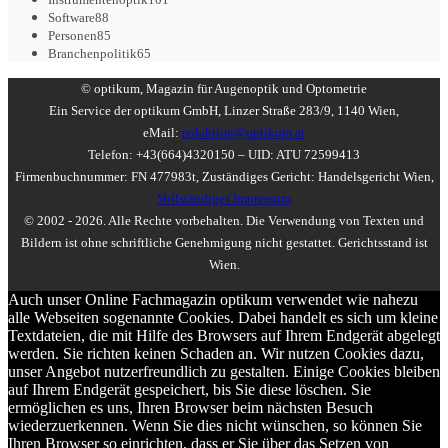
Software
88
Personen
85
Branchenpolitik
65
© optikum, Magazin für Augenoptik und Optometrie
Ein Service der optikum GmbH, Linzer Straße 283/9, 1140 Wien,
eMail:
redaktion@optikum.at
Telefon: +43(664)4320150 – UID: ATU 72599413
Firmenbuchnummer: FN 477983t, Zuständiges Gericht: Handelsgericht Wien,
Vollständiges Impressum
© 2002 - 2026. Alle Rechte vorbehalten. Die Verwendung von Texten und
Bildern ist ohne schriftliche Genehmigung nicht gestattet. Gerichtsstand ist
Wien.
Auch unser Online Fachmagazin optikum verwendet wie nahezu
alle Webseiten sogenannte Cookies. Dabei handelt es sich um kleine
Textdateien, die mit Hilfe des Browsers auf Ihrem Endgerät abgelegt
werden. Sie richten keinen Schaden an. Wir nutzen Cookies dazu,
unser Angebot nutzerfreundlich zu gestalten. Einige Cookies bleiben
auf Ihrem Endgerät gespeichert, bis Sie diese löschen. Sie
ermöglichen es uns, Ihren Browser beim nächsten Besuch
wiederzuerkennen. Wenn Sie dies nicht wünschen, so können Sie
Ihren Browser so einrichten, dass er Sie über das Setzen von