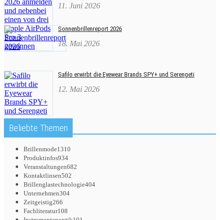
11. Juni 2026
Sonnenbrillenreport 2026
18. Mai 2026
Safilo erwirbt die Eyewear Brands SPY+ und Serengeti
12. Mai 2026
Beliebte Themen
Brillenmode
1310
Produktinfos
934
Veranstaltungen
682
Kontaktlinsen
502
Brillenglastechnologie
404
Unternehmen
304
Zeitgeistig
266
Fachliteratur
108
Instrumentenoptik
101