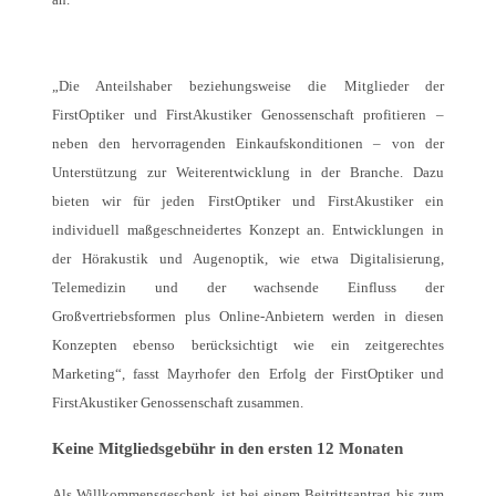
„Die Anteilshaber beziehungsweise die Mitglieder der
FirstOptiker und FirstAkustiker Genossenschaft profitieren –
neben den hervorragenden Einkaufskonditionen – von der
Unterstützung zur Weiterentwicklung in der Branche. Dazu
bieten wir für jeden FirstOptiker und FirstAkustiker ein
individuell maßgeschneidertes Konzept an. Entwicklungen in
der Hörakustik und Augenoptik, wie etwa Digitalisierung,
Telemedizin und der wachsende Einfluss der
Großvertriebsformen plus Online-Anbietern werden in diesen
Konzepten ebenso berücksichtigt wie ein zeitgerechtes
Marketing“, fasst Mayrhofer den Erfolg der FirstOptiker und
FirstAkustiker Genossenschaft zusammen.
Keine Mitgliedsgebühr in den ersten 12 Monaten
Als Willkommensgeschenk ist bei einem Beitrittsantrag bis zum