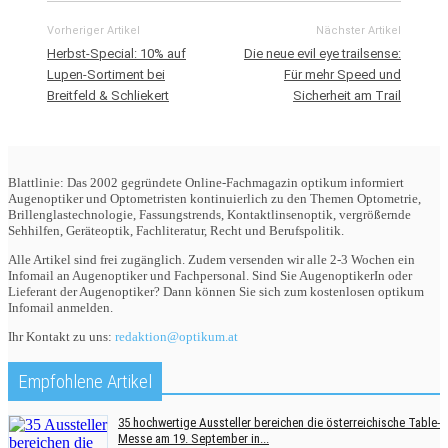
Vorheriger Artikel
Nächster Artikel
Herbst-Special: 10% auf
Die neue evil eye trailsense:
Lupen-Sortiment bei
Für mehr Speed und
Breitfeld & Schliekert
Sicherheit am Trail
Blattlinie: Das 2002 gegründete Online-Fachmagazin optikum informiert
Augenoptiker und Optometristen kontinuierlich zu den Themen Optometrie,
Brillenglastechnologie, Fassungstrends, Kontaktlinsenoptik, vergrößernde
Sehhilfen, Geräteoptik, Fachliteratur, Recht und Berufspolitik.
Alle Artikel sind frei zugänglich. Zudem versenden wir alle 2-3 Wochen ein
Infomail an Augenoptiker und Fachpersonal. Sind Sie AugenoptikerIn oder
Lieferant der Augenoptiker? Dann können Sie sich zum kostenlosen optikum
Infomail anmelden.
Ihr Kontakt zu uns:
redaktion@optikum.at
Empfohlene Artikel
35 hochwertige Aussteller bereichen die österreichische Table-
Messe am 19. September in...