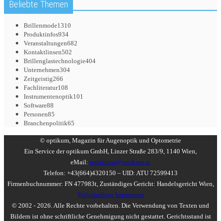
Beliebte Themen
Brillenmode
1310
Produktinfos
934
Veranstaltungen
682
Kontaktlinsen
502
Brillenglastechnologie
404
Unternehmen
304
Zeitgeistig
266
Fachliteratur
108
Instrumentenoptik
101
Software
88
Personen
85
Branchenpolitik
65
© optikum, Magazin für Augenoptik und Optometrie
Ein Service der optikum GmbH, Linzer Straße 283/9, 1140 Wien,
eMail:
redaktion@optikum.at
Telefon: +43(664)4320150 – UID: ATU 72599413
Firmenbuchnummer: FN 477983t, Zuständiges Gericht: Handelsgericht Wien,
Vollständiges Impressum
© 2002 - 2026. Alle Rechte vorbehalten. Die Verwendung von Texten und
Bildern ist ohne schriftliche Genehmigung nicht gestattet. Gerichtsstand ist