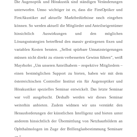
Die Augenoptik und Hörakustik sind ständigen Veränderungen
unterworfen. Umso wichtiger ist es, dass die FirstOptiker und
FirstAkustiker auf aktuelle Marktbedürfnisse rasch eingehen
können. So werden aktuell die Mitglieder und Anteilseigentümer
hinsichtlich Auswirkungen und den möglichen
Lösungsstrategien betreffend den massiv gestiegenen fixen und
variablen Kosten beraten. „Selbst spürbare Umsatzsteigerungen
müssen nicht direkt zu einem verbesserten Gewinn führen“, weiß
Mayrhofer. „Um unseren Anteilhabern – respektive Mitgliedern –
einen bestmöglichen Support zu bieten, haben wir mit dem
österreichischen Controller Institut ein für Augenoptiker und
Hörakustiker spezielles Seminar entwickelt. Das letzte Seminar
war voll ausgebucht. Deshalb werden wir dieses Seminar
weiterhin anbieten. Zudem widmen wir uns verstärkt den
Herausforderungen der künstlichen Intelligenz und bieten unter
anderem hinsichtlich der Übermittlung von Netzhautbildern an
Ophthalmologen im Zuge der Brillenglasbestimmung Seminare
an.“