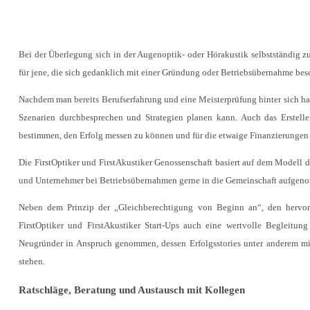
Bei der Überlegung sich in der Augenoptik- oder Hörakustik selbstständig zu
für jene, die sich gedanklich mit einer Gründung oder Betriebsübernahme besc
Nachdem man bereits Berufserfahrung und eine Meisterprüfung hinter sich h
Szenarien durchbesprechen und Strategien planen kann. Auch das Erstell
bestimmen, den Erfolg messen zu können und für die etwaige Finanzierunge
Die FirstOptiker und FirstAkustiker Genossenschaft basiert auf dem Modell 
und Unternehmer bei Betriebsübernahmen gerne in die Gemeinschaft aufgenom
Neben dem Prinzip der „Gleichberechtigung von Beginn an“, den hervor
FirstOptiker und FirstAkustiker Start-Ups auch eine wertvolle Begleitun
Neugründer in Anspruch genommen, dessen Erfolgsstories unter anderem mi
stehen.
Ratschläge, Beratung und Austausch mit Kollegen