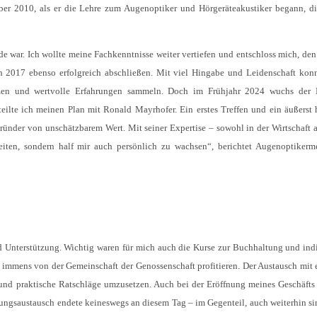
ober 2010, als er die Lehre zum Augenoptiker und Hörgeräteakustiker begann, d
de war. Ich wollte meine Fachkenntnisse weiter vertiefen und entschloss mich, de
h 2017 ebenso erfolgreich abschließen. Mit viel Hingabe und Leidenschaft konn
tzen und wertvolle Erfahrungen sammeln. Doch im Frühjahr 2024 wuchs der 
teilte ich meinen Plan mit Ronald Mayrhofer. Ein erstes Treffen und ein äußerst h
ünder von unschätzbarem Wert. Mit seiner Expertise – sowohl in der Wirtschaft a
iten, sondern half mir auch persönlich zu wachsen“, berichtet Augenoptikerm
nd Unterstützung. Wichtig waren für mich auch die Kurse zur Buchhaltung und ind
 immens von der Gemeinschaft der Genossenschaft profitieren. Der Austausch mit 
 und praktische Ratschläge umzusetzen. Auch bei der Eröffnung meines Geschäfts
ungsaustausch endete keineswegs an diesem Tag – im Gegenteil, auch weiterhin s