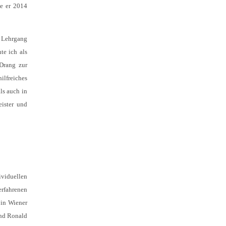
ie er 2014
n Lehrgang
te ich als
Drang zur
ilfreiches
ls auch in
eister und
ividuellen
erfahrenen
 in Wiener
ind Ronald