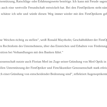
terstützung, Ratschläge oder Erfahrungswerte benötige. Ich kann mit Freude sagen,
 auch eine wertvolle Freundschaft entwickelt hat. Bei den FirstOptikern steht nä
e schätze ich sehr und würde diesen Weg immer wieder mit den FirstOptikern geh
wisse Weichen richtig zu stellen“, weiß Ronald Mayrhofer, Geschäftsführer der First
sten Rechtsform des Unternehmens, über das Einreichen und Erhalten von Förderung
osition bei Verhandlungen mit den Banken führt.“
nossenschaft nutzte auch Florian Merl im Zuge seiner Gründung von Merl Optik in
ollen Unterstützung der FirstOptiker und FirstAkustiker Genossenschaft stark erleic
 nach einer Gründung von entscheidender Bedeutung sind“, reflektiert Augenoptikerm