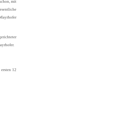
schon, mit
esentliche
 Mayrhofer
erichteter
ayrhofer.
 ersten 12