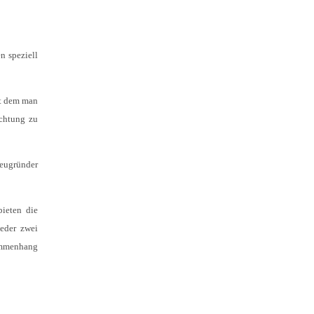
n speziell
it dem man
ichtung zu
Neugründer
ieten die
ieder zwei
sammenhang