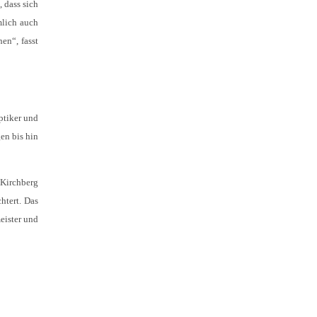
 dass sich
mlich auch
en“, fasst
Optiker und
en bis hin
 Kirchberg
htert. Das
eister und