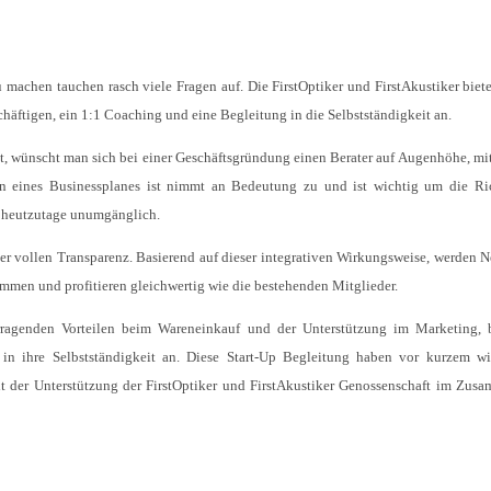
 machen tauchen rasch viele Fragen auf. Die FirstOptiker und FirstAkustiker biete
häftigen, ein 1:1 Coaching und eine Begleitung in die Selbstständigkeit an.
at, wünscht man sich bei einer Geschäftsgründung einen Berater auf Augenhöhe, m
en eines Businessplanes ist nimmt an Bedeutung zu und ist wichtig um die R
n heutzutage unumgänglich.
der vollen Transparenz. Basierend auf dieser integrativen Wirkungsweise, werden 
men und profitieren gleichwertig wie die bestehenden Mitglieder.
ragenden Vorteilen beim Wareneinkauf und der Unterstützung im Marketing, b
g in ihre Selbstständigkeit an. Diese Start-Up Begleitung haben vor kurzem w
t der Unterstützung der FirstOptiker und FirstAkustiker Genossenschaft im Zu