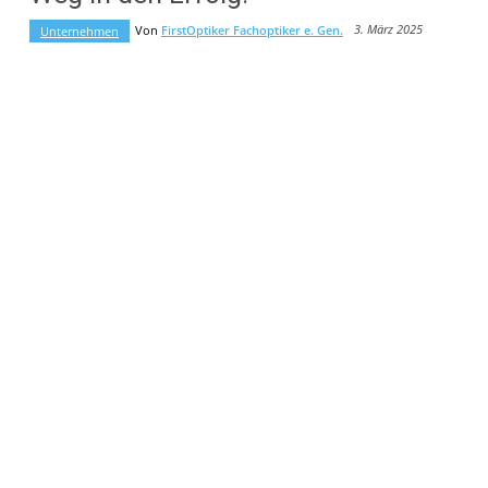
3. März 2025
Von
FirstOptiker Fachoptiker e. Gen.
Unternehmen