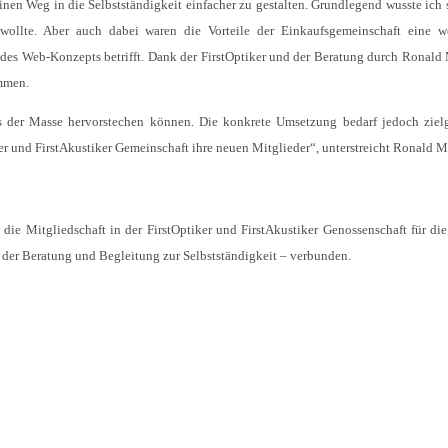
inen Weg in die Selbstständigkeit einfacher zu gestalten. Grundlegend wusste ich 
wollte. Aber auch dabei waren die Vorteile der Einkaufsgemeinschaft eine w
 des Web-Konzepts betrifft. Dank der FirstOptiker und der Beratung durch Ronald
ammen.
aus der Masse hervorstechen können. Die konkrete Umsetzung bedarf jedoch zielg
ker und FirstAkustiker Gemeinschaft ihre neuen Mitglieder“, unterstreicht Ronald M
ie Mitgliedschaft in der FirstOptiker und FirstAkustiker Genossenschaft für die
en der Beratung und Begleitung zur Selbstständigkeit – verbunden.