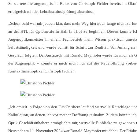
So startete die augenoptische Reise von Christoph Pichler bereits im Okt
erfolgreich mit der Lehrabschlussprüfung abschloss.
„Schon bald war mir jedoch klar, dass mein Weg hier noch lange nicht zu En
an der HTL für Optometrie in Hall in Tirol zu beginnen. Diesen konnte ic
Augenoptikermeister in einem Fachbetrieb mein Wissen praktisch umse
Selbstständigkeit und wurde Schritt für Schritt zur Realität. Von Anfang an 
Gespräch folgten. Der Austausch mit Ronald Mayrhofer wurde für mich als Gr
der Augenoptik – konnte er mich nicht nur auf die Neueröffnung vorbere
Kontaktlinsenoptiker Christoph Pichler.
„Ich erhielt in Folge von den FirstOptikern laufend wertvolle Ratschläge u
Kalkulation, an denen ich vor meiner Eröffnung teilnahm. Zudem konnte ich
Optik-Geschäftsinhabern ermöglichte mir, wertvolle Einblicke zu gewinnen
Neustadt am 11. November 2024 war Ronald Mayrhofer mit dabei. Der Erfahr