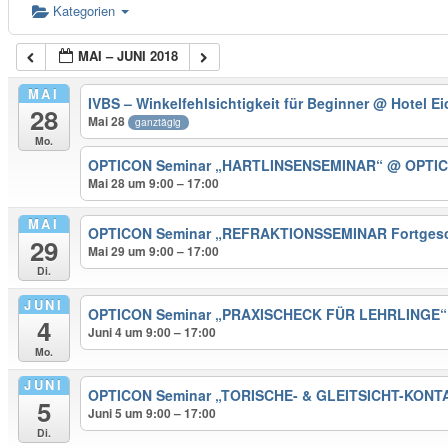
Kategorien
MAI – JUNI 2018
MAI
IVBS – Winkelfehlsichtigkeit für Beginner
@ Hotel Ei
28
Mai 28
ganztägig
Mo.
OPTICON Seminar „HARTLINSENSEMINAR“
@ OPTIC
Mai 28 um 9:00 – 17:00
MAI
OPTICON Seminar „REFRAKTIONSSEMINAR Fortgeschri
29
Mai 29 um 9:00 – 17:00
Di.
JUNI
OPTICON Seminar „PRAXISCHECK FÜR LEHRLINGE
4
Juni 4 um 9:00 – 17:00
Mo.
JUNI
OPTICON Seminar „TORISCHE- & GLEITSICHT-KON
5
Juni 5 um 9:00 – 17:00
Di.