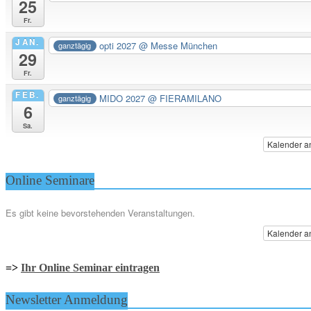
25
Fr.
JAN.
opti 2027
@ Messe München
ganztägig
29
Fr.
FEB.
MIDO 2027
@ FIERAMILANO
ganztägig
6
Sa.
Kalender a
Online Seminare
Es gibt keine bevorstehenden Veranstaltungen.
Kalender a
=>
Ihr Online Seminar eintragen
Newsletter Anmeldung