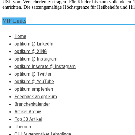
USt. vom Versicherten zu tragen. Für Kinder bis zum vollendeten 15
entrichten. Die satzungsmäßige Höchstgrenze für Heilbehelfe und Hilf
VIP Links
Home
optikum @ LinkedIn
optikum @ XING
optikum @ Instagram
optikum Inserate @ Instagram
optikum @ Twitter
optikum @ YouTube
optikum empfehlen
Feedback an optikum
Branchenkalender
Artikel Archiv
Top 30 Artikel
Themen
OHI Augenoptiker Lehrgänge