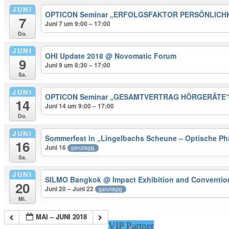
JUNI
OPTICON Seminar „ERFOLGSFAKTOR PERSÖNLICH
7
Juni 7 um 9:00 – 17:00
Do.
JUNI
OHI Update 2018
@ Novomatic Forum
9
Juni 9 um 8:30 – 17:00
Sa.
JUNI
OPTICON Seminar „GESAMTVERTRAG HÖRGERÄTE
14
Juni 14 um 9:00 – 17:00
Do.
JUNI
Sommerfest in „Lingelbachs Scheune – Optische 
16
Juni 16
ganztägig
Sa.
JUNI
SILMO Bangkok
@ Impact Exhibition and Conventio
20
Juni 20 – Juni 22
ganztägig
Mi.
MAI – JUNI 2018
VIP Partner