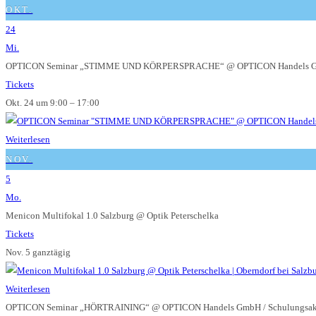
OKT.
24
Mi.
OPTICON Seminar „STIMME UND KÖRPERSPRACHE“
@ OPTICON Handels G
Tickets
Okt. 24 um 9:00 – 17:00
Weiterlesen
NOV.
5
Mo.
Menicon Multifokal 1.0 Salzburg
@ Optik Peterschelka
Tickets
Nov. 5
ganztägig
Weiterlesen
OPTICON Seminar „HÖRTRAINING“
@ OPTICON Handels GmbH / Schulungsa