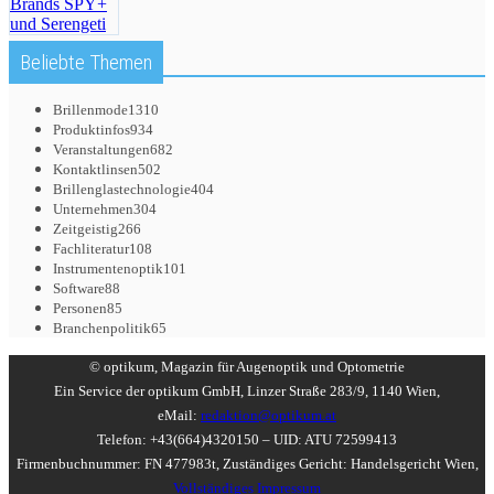
Beliebte Themen
Brillenmode
1310
Produktinfos
934
Veranstaltungen
682
Kontaktlinsen
502
Brillenglastechnologie
404
Unternehmen
304
Zeitgeistig
266
Fachliteratur
108
Instrumentenoptik
101
Software
88
Personen
85
Branchenpolitik
65
© optikum, Magazin für Augenoptik und Optometrie
Ein Service der optikum GmbH, Linzer Straße 283/9, 1140 Wien,
eMail:
redaktion@optikum.at
Telefon: +43(664)4320150 – UID: ATU 72599413
Firmenbuchnummer: FN 477983t, Zuständiges Gericht: Handelsgericht Wien,
Vollständiges Impressum