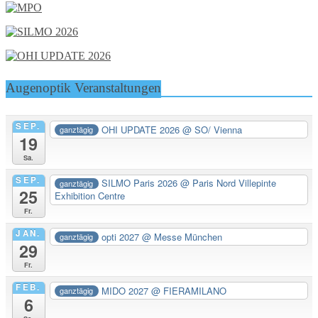
Augenoptik Veranstaltungen
SEP.
OHI UPDATE 2026
@ SO/ Vienna
ganztägig
19
Sa.
SEP.
SILMO Paris 2026
@ Paris Nord Villepinte
ganztägig
25
Exhibition Centre
Fr.
JAN.
opti 2027
@ Messe München
ganztägig
29
Fr.
FEB.
MIDO 2027
@ FIERAMILANO
ganztägig
6