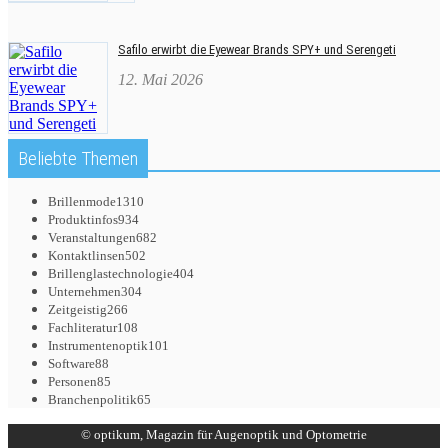
Safilo erwirbt die Eyewear Brands SPY+ und Serengeti
12. Mai 2026
Beliebte Themen
Brillenmode
1310
Produktinfos
934
Veranstaltungen
682
Kontaktlinsen
502
Brillenglastechnologie
404
Unternehmen
304
Zeitgeistig
266
Fachliteratur
108
Instrumentenoptik
101
Software
88
Personen
85
Branchenpolitik
65
© optikum, Magazin für Augenoptik und Optometrie