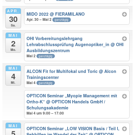
APR.
MIDO 2022
@ FIERAMILANO
30
Apr. 30 – Mai 2
ganztägig
Sa.
MAI
OHI Vorbereitungslehrgang
2
Lehrabschlussprüfung Augenoptiker_in
@ OHI
Mo.
Ausbildungszentrum
Mai 2
ganztägig
MAI
ALCON Fit for Multifokal und Toric
@ Alcon
4
Trainingscenter
Mai 4
Mi.
ganztägig
OPTICON Seminar „Myopie Management mit
Ortho-K“
@ OPTICON Handels GmbH /
Schulungsakademie
Mai 4 um 9:00 – 17:00
MAI
OPTICON Seminar „LOW VISION Basis / Teil I,
5
Sehhilfen im Wandel der Zeit“
@ OPTICON