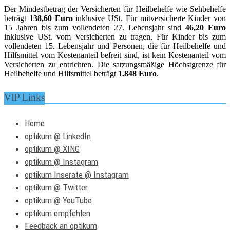
Der Mindestbetrag der Versicherten für Heilbehelfe wie Sehbehelfe
beträgt
138,60 Euro
inklusive USt. Für mitversicherte Kinder von
15 Jahren bis zum vollendeten 27. Lebensjahr sind
46,20 Euro
inklusive USt. vom Versicherten zu tragen. Für Kinder bis zum
vollendeten 15. Lebensjahr und Personen, die für Heilbehelfe und
Hilfsmittel vom Kostenanteil befreit sind, ist kein Kostenanteil vom
Versicherten zu entrichten. Die satzungsmäßige Höchstgrenze für
Heilbehelfe und Hilfsmittel beträgt
1.848 Euro
.
VIP Links
Home
optikum @ LinkedIn
optikum @ XING
optikum @ Instagram
optikum Inserate @ Instagram
optikum @ Twitter
optikum @ YouTube
optikum empfehlen
Feedback an optikum