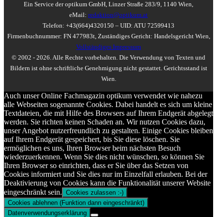
Ein Service der optikum GmbH, Linzer Straße 283/9, 1140 Wien,
eMail:
redaktion@optikum.at
Telefon: +43(664)4320150 – UID: ATU 72599413
Firmenbuchnummer: FN 477983t, Zuständiges Gericht: Handelsgericht Wien,
Vollständiges Impressum
© 2002 - 2026. Alle Rechte vorbehalten. Die Verwendung von Texten und
Bildern ist ohne schriftliche Genehmigung nicht gestattet. Gerichtsstand ist
Wien.
Auch unser Online Fachmagazin optikum verwendet wie nahezu
alle Webseiten sogenannte Cookies. Dabei handelt es sich um kleine
Textdateien, die mit Hilfe des Browsers auf Ihrem Endgerät abgelegt
werden. Sie richten keinen Schaden an. Wir nutzen Cookies dazu,
unser Angebot nutzerfreundlich zu gestalten. Einige Cookies bleiben
auf Ihrem Endgerät gespeichert, bis Sie diese löschen. Sie
ermöglichen es uns, Ihren Browser beim nächsten Besuch
wiederzuerkennen. Wenn Sie dies nicht wünschen, so können Sie
Ihren Browser so einrichten, dass er Sie über das Setzen von
Cookies informiert und Sie dies nur im Einzelfall erlauben. Bei der
Deaktivierung von Cookies kann die Funktionalität unserer Website
eingeschränkt sein.
Cookies zulassen :-)
Cookies ablehnen (Funktion dann eingeschränkt)
Datenverwendungserklärung