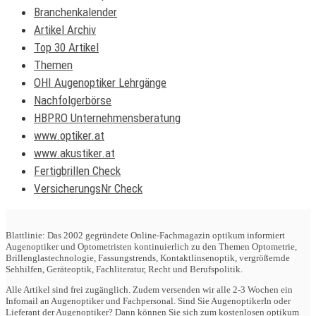
Branchenkalender
Artikel Archiv
Top 30 Artikel
Themen
OHI Augenoptiker Lehrgänge
Nachfolgerbörse
HBPRO Unternehmensberatung
www.optiker.at
www.akustiker.at
Fertigbrillen Check
VersicherungsNr Check
Blattlinie: Das 2002 gegründete Online-Fachmagazin optikum informiert
Augenoptiker und Optometristen kontinuierlich zu den Themen Optometrie,
Brillenglastechnologie, Fassungstrends, Kontaktlinsenoptik, vergrößernde
Sehhilfen, Geräteoptik, Fachliteratur, Recht und Berufspolitik.
Alle Artikel sind frei zugänglich. Zudem versenden wir alle 2-3 Wochen ein
Infomail an Augenoptiker und Fachpersonal. Sind Sie AugenoptikerIn oder
Lieferant der Augenoptiker? Dann können Sie sich zum kostenlosen optikum