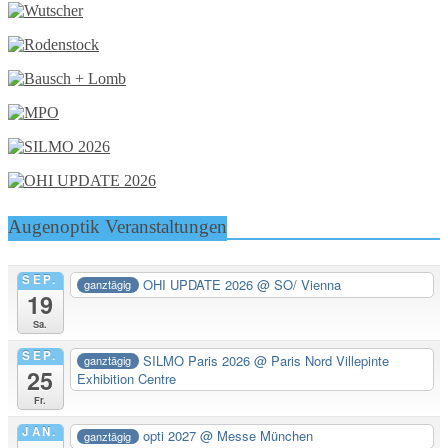
Augenoptik Veranstaltungen
SEP.
OHI UPDATE 2026
@ SO/ Vienna
ganztägig
19
Sa.
SEP.
SILMO Paris 2026
@ Paris Nord Villepinte
ganztägig
25
Exhibition Centre
Fr.
JAN.
opti 2027
@ Messe München
ganztägig