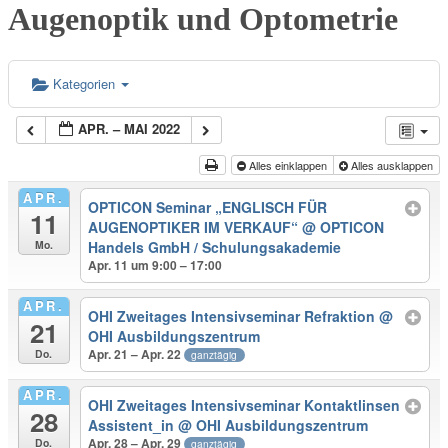
Augenoptik und Optometrie
Kategorien
APR. – MAI 2022
Alles einklappen
Alles ausklappen
APR.
OPTICON Seminar „ENGLISCH FÜR
11
AUGENOPTIKER IM VERKAUF“
@ OPTICON
Mo.
Handels GmbH / Schulungsakademie
Apr. 11 um 9:00 – 17:00
APR.
OHI Zweitages Intensivseminar Refraktion
@
21
OHI Ausbildungszentrum
Apr. 21 – Apr. 22
Do.
ganztägig
APR.
OHI Zweitages Intensivseminar Kontaktlinsen
28
Assistent_in
@ OHI Ausbildungszentrum
Apr. 28 – Apr. 29
Do.
ganztägig