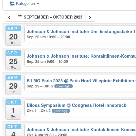
Kategorien
SEPTEMBER – OKTOBER 2023
SEP.
Johnson & Johnson Institute: Drei leistungsstarke 
20
Sep. 20 um 19:00 – 20:00
Mi.
SEP.
Johnson & Johnson Institute: Kontaktlinsen-Kommun
25
Sep. 25 um 9:00 – 10:00
Mo.
SEP.
SILMO Paris 2023
@ Paris Nord Villepinte Exhibition
29
Sep. 29 – Okt. 2
ganztägig
Fr.
OKT.
Bilosa Symposium
@ Congress Hotel Innsbruck
1
Okt. 1 – Okt. 2
ganztägig
So.
OKT.
Johnson & Johnson Institute: Kontaktlinsen-Kommun
4
Okt. 4 um 19:00 – 20:00