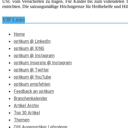
USt. vom Versicherten zu tragen. Für Kinder bis zum vollendeten 15
entrichten. Die satzungsmäßige Höchstgrenze für Heilbehelfe und Hilf
VIP Links
Home
optikum @ LinkedIn
optikum @ XING
optikum @ Instagram
optikum Inserate @ Instagram
optikum @ Twitter
optikum @ YouTube
optikum empfehlen
Feedback an optikum
Branchenkalender
Artikel Archiv
Top 30 Artikel
Themen
OHI Augenoptiker Lehrgänge