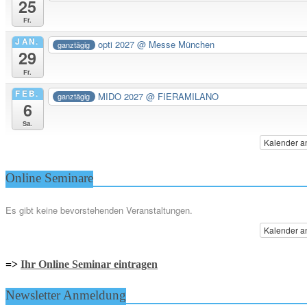
25
Fr.
JAN.
opti 2027
@ Messe München
ganztägig
29
Fr.
FEB.
MIDO 2027
@ FIERAMILANO
ganztägig
6
Sa.
Kalender a
Online Seminare
Es gibt keine bevorstehenden Veranstaltungen.
Kalender a
=>
Ihr Online Seminar eintragen
Newsletter Anmeldung