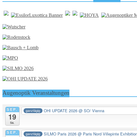
Augenoptik Veranstaltungen
SEP.
OHI UPDATE 2026
@ SO/ Vienna
ganztägig
19
Sa.
SEP.
SILMO Paris 2026
@ Paris Nord Villepinte Exhibitio
ganztägig