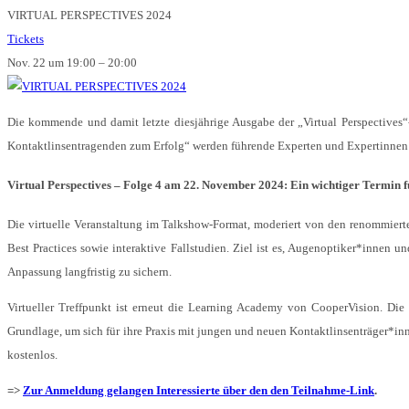
VIRTUAL PERSPECTIVES 2024
Tickets
Nov. 22 um 19:00 – 20:00
Die kommende und damit letzte diesjährige Ausgabe der „Virtual Perspectives
Kontaktlinsentragenden zum Erfolg“ werden führende Experten und Expertinnen 
Virtual Perspectives – Folge 4 am 22. November 2024: Ein wichtiger Termin f
Die virtuelle Veranstaltung im Talkshow-Format, moderiert von den renommierte
Best Practices sowie interaktive Fallstudien. Ziel ist es, Augenoptiker*innen 
Anpassung langfristig zu sichern.
Virtueller Treffpunkt ist erneut die Learning Academy von CooperVision. Die 
Grundlage, um sich für ihre Praxis mit jungen und neuen Kontaktlinsenträger*in
kostenlos.
=>
Zur Anmeldung gelangen Interessierte über den den Teilnahme-Link
.