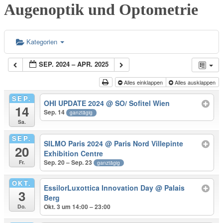
Augenoptik und Optometrie
Kategorien
SEP. 2024 – APR. 2025
Alles einklappen
Alles ausklappen
SEP.
OHI UPDATE 2024
@ SO/ Sofitel Wien
14
Sep. 14
ganztägig
Sa.
SEP.
SILMO Paris 2024
@ Paris Nord Villepinte
20
Exhibition Centre
Sep. 20 – Sep. 23
Fr.
ganztägig
OKT.
EssilorLuxottica Innovation Day
@ Palais
3
Berg
Okt. 3 um 14:00 – 23:00
Do.