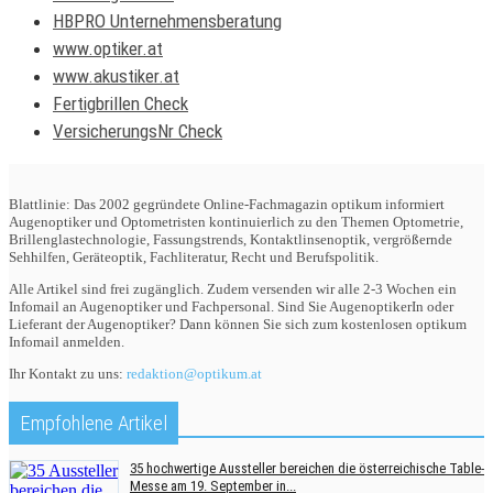
HBPRO Unternehmensberatung
www.optiker.at
www.akustiker.at
Fertigbrillen Check
VersicherungsNr Check
Blattlinie: Das 2002 gegründete Online-Fachmagazin optikum informiert
Augenoptiker und Optometristen kontinuierlich zu den Themen Optometrie,
Brillenglastechnologie, Fassungstrends, Kontaktlinsenoptik, vergrößernde
Sehhilfen, Geräteoptik, Fachliteratur, Recht und Berufspolitik.
Alle Artikel sind frei zugänglich. Zudem versenden wir alle 2-3 Wochen ein
Infomail an Augenoptiker und Fachpersonal. Sind Sie AugenoptikerIn oder
Lieferant der Augenoptiker? Dann können Sie sich zum kostenlosen optikum
Infomail anmelden.
Ihr Kontakt zu uns:
redaktion@optikum.at
Empfohlene Artikel
35 hochwertige Aussteller bereichen die österreichische Table-
Messe am 19. September in...