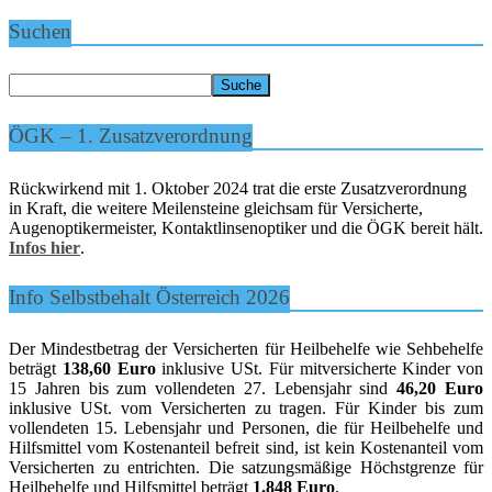
Suchen
ÖGK – 1. Zusatzverordnung
Rückwirkend mit 1. Oktober 2024 trat die erste Zusatzverordnung
in Kraft, die weitere Meilensteine gleichsam für Versicherte,
Augenoptikermeister, Kontaktlinsenoptiker und die ÖGK bereit hält.
Infos hier
.
Info Selbstbehalt Österreich 2026
Der Mindestbetrag der Versicherten für Heilbehelfe wie Sehbehelfe
beträgt
138,60 Euro
inklusive USt. Für mitversicherte Kinder von
15 Jahren bis zum vollendeten 27. Lebensjahr sind
46,20 Euro
inklusive USt. vom Versicherten zu tragen. Für Kinder bis zum
vollendeten 15. Lebensjahr und Personen, die für Heilbehelfe und
Hilfsmittel vom Kostenanteil befreit sind, ist kein Kostenanteil vom
Versicherten zu entrichten. Die satzungsmäßige Höchstgrenze für
Heilbehelfe und Hilfsmittel beträgt
1.848 Euro
.