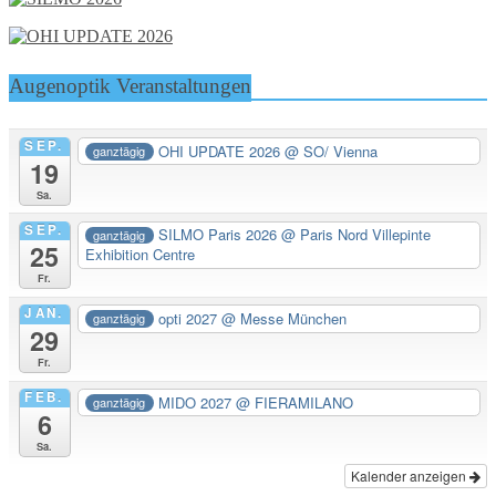
Augenoptik Veranstaltungen
SEP.
OHI UPDATE 2026
@ SO/ Vienna
ganztägig
19
Sa.
SEP.
SILMO Paris 2026
@ Paris Nord Villepinte
ganztägig
25
Exhibition Centre
Fr.
JAN.
opti 2027
@ Messe München
ganztägig
29
Fr.
FEB.
MIDO 2027
@ FIERAMILANO
ganztägig
6
Sa.
Kalender anzeigen