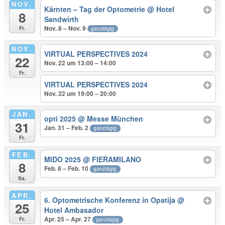
NOV.
Kärnten – Tag der Optometrie
@ Hotel
8
Sandwirth
Nov. 8 – Nov. 9
Fr.
ganztägig
NOV.
VIRTUAL PERSPECTIVES 2024
22
Nov. 22 um 13:00 – 14:00
Fr.
VIRTUAL PERSPECTIVES 2024
Nov. 22 um 19:00 – 20:00
JAN.
opti 2025
@ Messe München
31
Jan. 31 – Feb. 2
ganztägig
Fr.
FEB.
MIDO 2025
@ FIERAMILANO
8
Feb. 8 – Feb. 10
ganztägig
Sa.
APR.
6. Optometrische Konferenz in Opatija
@
25
Hotel Ambasador
Apr. 25 – Apr. 27
Fr.
ganztägig