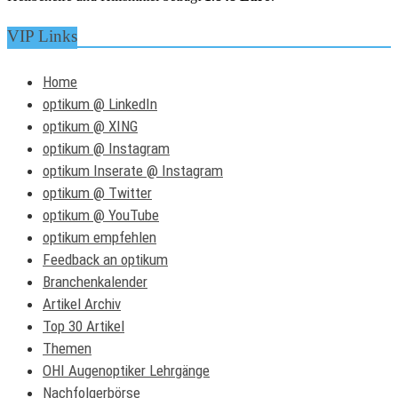
VIP Links
Home
optikum @ LinkedIn
optikum @ XING
optikum @ Instagram
optikum Inserate @ Instagram
optikum @ Twitter
optikum @ YouTube
optikum empfehlen
Feedback an optikum
Branchenkalender
Artikel Archiv
Top 30 Artikel
Themen
OHI Augenoptiker Lehrgänge
Nachfolgerbörse