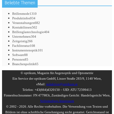
Beliebte Themen
Brillenmode
1310
Produktinfos
934
Veranstaltungen
682
Kontaktlinsen
502
Brillenglastechnologie
404
Unternehmen
304
Zeitgeistig
266
Fachliteratur
108
Instrumentenoptik
101
Software
88
Personen
85
Branchenpolitik
65
© optikum, Magazin für Augenoptik und Optometrie
Ein Service der optikum GmbH, Linzer Straße 283/9, 1140 Wien,
eMail:
redaktion@optikum.at
Telefon: +43(664)4320150 – UID: ATU 72599413
Firmenbuchnummer: FN 477983t, Zuständiges Gericht: Handelsgericht Wien,
Vollständiges Impressum
© 2002 - 2026. Alle Rechte vorbehalten. Die Verwendung von Texten und
Bildern ist ohne schriftliche Genehmigung nicht gestattet. Gerichtsstand ist