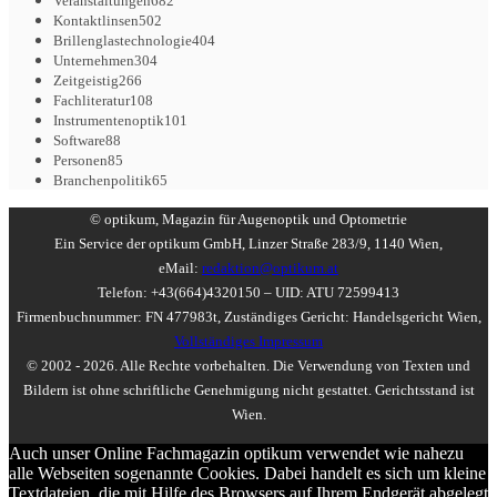
Veranstaltungen
682
Kontaktlinsen
502
Brillenglastechnologie
404
Unternehmen
304
Zeitgeistig
266
Fachliteratur
108
Instrumentenoptik
101
Software
88
Personen
85
Branchenpolitik
65
© optikum, Magazin für Augenoptik und Optometrie
Ein Service der optikum GmbH, Linzer Straße 283/9, 1140 Wien,
eMail:
redaktion@optikum.at
Telefon: +43(664)4320150 – UID: ATU 72599413
Firmenbuchnummer: FN 477983t, Zuständiges Gericht: Handelsgericht Wien,
Vollständiges Impressum
© 2002 - 2026. Alle Rechte vorbehalten. Die Verwendung von Texten und
Bildern ist ohne schriftliche Genehmigung nicht gestattet. Gerichtsstand ist
Wien.
Auch unser Online Fachmagazin optikum verwendet wie nahezu
alle Webseiten sogenannte Cookies. Dabei handelt es sich um kleine
Textdateien, die mit Hilfe des Browsers auf Ihrem Endgerät abgelegt