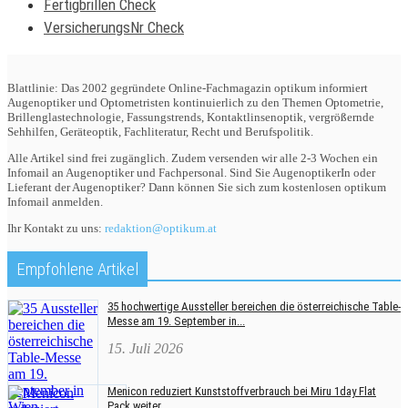
Fertigbrillen Check
VersicherungsNr Check
Blattlinie: Das 2002 gegründete Online-Fachmagazin optikum informiert
Augenoptiker und Optometristen kontinuierlich zu den Themen Optometrie,
Brillenglastechnologie, Fassungstrends, Kontaktlinsenoptik, vergrößernde
Sehhilfen, Geräteoptik, Fachliteratur, Recht und Berufspolitik.
Alle Artikel sind frei zugänglich. Zudem versenden wir alle 2-3 Wochen ein
Infomail an Augenoptiker und Fachpersonal. Sind Sie AugenoptikerIn oder
Lieferant der Augenoptiker? Dann können Sie sich zum kostenlosen optikum
Infomail anmelden.
Ihr Kontakt zu uns:
redaktion@optikum.at
Empfohlene Artikel
35 hochwertige Aussteller bereichen die österreichische Table-
Messe am 19. September in...
15. Juli 2026
Menicon reduziert Kunststoffverbrauch bei Miru 1day Flat
Pack weiter