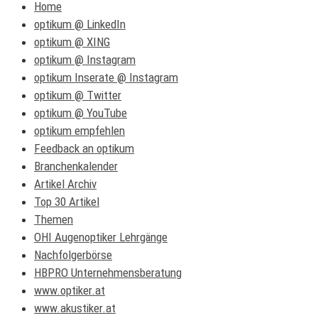
Home
optikum @ LinkedIn
optikum @ XING
optikum @ Instagram
optikum Inserate @ Instagram
optikum @ Twitter
optikum @ YouTube
optikum empfehlen
Feedback an optikum
Branchenkalender
Artikel Archiv
Top 30 Artikel
Themen
OHI Augenoptiker Lehrgänge
Nachfolgerbörse
HBPRO Unternehmensberatung
www.optiker.at
www.akustiker.at