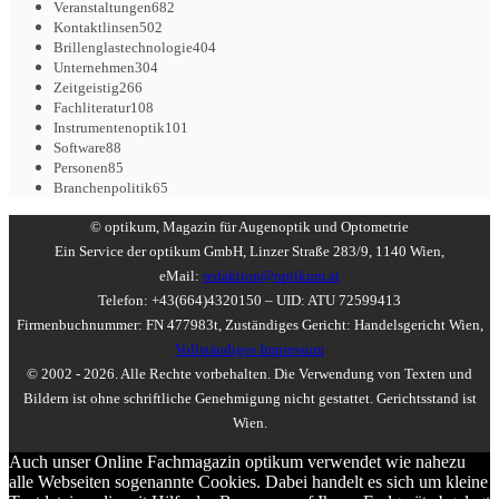
Veranstaltungen
682
Kontaktlinsen
502
Brillenglastechnologie
404
Unternehmen
304
Zeitgeistig
266
Fachliteratur
108
Instrumentenoptik
101
Software
88
Personen
85
Branchenpolitik
65
© optikum, Magazin für Augenoptik und Optometrie
Ein Service der optikum GmbH, Linzer Straße 283/9, 1140 Wien,
eMail:
redaktion@optikum.at
Telefon: +43(664)4320150 – UID: ATU 72599413
Firmenbuchnummer: FN 477983t, Zuständiges Gericht: Handelsgericht Wien,
Vollständiges Impressum
© 2002 - 2026. Alle Rechte vorbehalten. Die Verwendung von Texten und
Bildern ist ohne schriftliche Genehmigung nicht gestattet. Gerichtsstand ist
Wien.
Auch unser Online Fachmagazin optikum verwendet wie nahezu
alle Webseiten sogenannte Cookies. Dabei handelt es sich um kleine