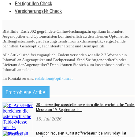
Fertigbrillen Check
VersicherungsNr Check
Blattlinie: Das 2002 gegründete Online-Fachmagazin optikum informiert
Augenoptiker und Optometristen kontinuierlich zu den Themen Optometrie,
Brillenglastechnologie, Fassungstrends, Kontaktlinsenoptik, vergrößernde
Sehhilfen, Geräteoptik, Fachliteratur, Recht und Berufspolitik.
Alle Artikel sind frei zugänglich. Zudem versenden wir alle 2-3 Wochen ein
Infomail an Augenoptiker und Fachpersonal. Sind Sie AugenoptikerIn oder
Lieferant der Augenoptiker? Dann können Sie sich zum kostenlosen optikum
Infomail anmelden.
Ihr Kontakt zu uns:
redaktion@optikum.at
Empfohlene Artikel
35 hochwertige Aussteller bereichen die österreichische Table-
Messe am 19. September in...
15. Juli 2026
Menicon reduziert Kunststoffverbrauch bei Miru 1day Flat