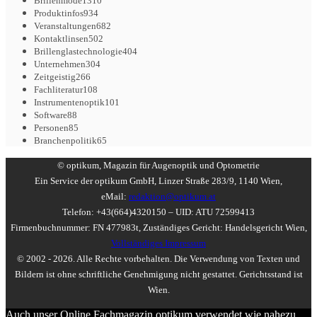
Brillenmode
1310
Produktinfos
934
Veranstaltungen
682
Kontaktlinsen
502
Brillenglastechnologie
404
Unternehmen
304
Zeitgeistig
266
Fachliteratur
108
Instrumentenoptik
101
Software
88
Personen
85
Branchenpolitik
65
© optikum, Magazin für Augenoptik und Optometrie
Ein Service der optikum GmbH, Linzer Straße 283/9, 1140 Wien,
eMail:
redaktion@optikum.at
Telefon: +43(664)4320150 – UID: ATU 72599413
Firmenbuchnummer: FN 477983t, Zuständiges Gericht: Handelsgericht Wien,
Vollständiges Impressum
© 2002 - 2026. Alle Rechte vorbehalten. Die Verwendung von Texten und
Bildern ist ohne schriftliche Genehmigung nicht gestattet. Gerichtsstand ist
Wien.
Auch unser Online Fachmagazin optikum verwendet wie nahezu