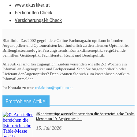
www.akustiker.at
Fertigbrillen Check
VersicherungsNr Check
Blattlinie: Das 2002 gegründete Online-Fachmagazin optikum informiert
Augenoptiker und Optometristen kontinuierlich zu den Themen Optometrie,
Brillenglastechnologie, Fassungstrends, Kontaktlinsenoptik, vergrößernde
Sehhilfen, Geräteoptik, Fachliteratur, Recht und Berufspolitik.
Alle Artikel sind frei zugänglich. Zudem versenden wir alle 2-3 Wochen ein
Infomail an Augenoptiker und Fachpersonal. Sind Sie AugenoptikerIn oder
Lieferant der Augenoptiker? Dann können Sie sich zum kostenlosen optikum
Infomail anmelden.
Ihr Kontakt zu uns:
redaktion@optikum.at
Empfohlene Artikel
35 hochwertige Aussteller bereichen die österreichische Table-
Messe am 19. September in...
15. Juli 2026