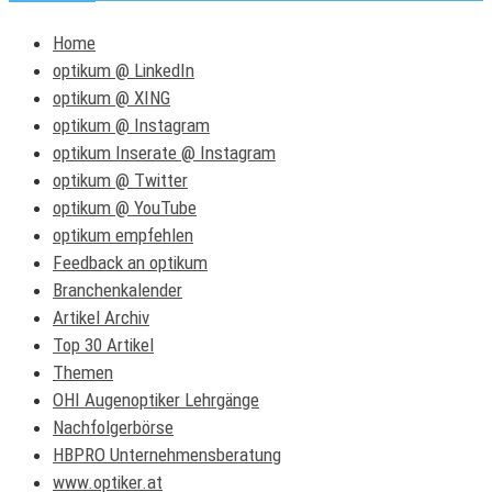
Home
optikum @ LinkedIn
optikum @ XING
optikum @ Instagram
optikum Inserate @ Instagram
optikum @ Twitter
optikum @ YouTube
optikum empfehlen
Feedback an optikum
Branchenkalender
Artikel Archiv
Top 30 Artikel
Themen
OHI Augenoptiker Lehrgänge
Nachfolgerbörse
HBPRO Unternehmensberatung
www.optiker.at