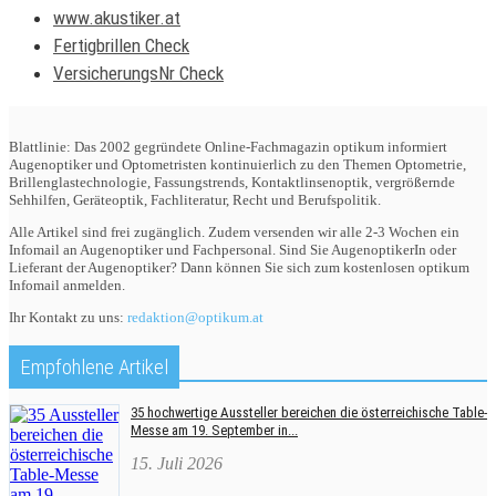
www.akustiker.at
Fertigbrillen Check
VersicherungsNr Check
Blattlinie: Das 2002 gegründete Online-Fachmagazin optikum informiert
Augenoptiker und Optometristen kontinuierlich zu den Themen Optometrie,
Brillenglastechnologie, Fassungstrends, Kontaktlinsenoptik, vergrößernde
Sehhilfen, Geräteoptik, Fachliteratur, Recht und Berufspolitik.
Alle Artikel sind frei zugänglich. Zudem versenden wir alle 2-3 Wochen ein
Infomail an Augenoptiker und Fachpersonal. Sind Sie AugenoptikerIn oder
Lieferant der Augenoptiker? Dann können Sie sich zum kostenlosen optikum
Infomail anmelden.
Ihr Kontakt zu uns:
redaktion@optikum.at
Empfohlene Artikel
35 hochwertige Aussteller bereichen die österreichische Table-
Messe am 19. September in...
15. Juli 2026