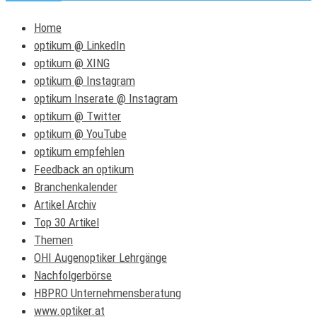
Home
optikum @ LinkedIn
optikum @ XING
optikum @ Instagram
optikum Inserate @ Instagram
optikum @ Twitter
optikum @ YouTube
optikum empfehlen
Feedback an optikum
Branchenkalender
Artikel Archiv
Top 30 Artikel
Themen
OHI Augenoptiker Lehrgänge
Nachfolgerbörse
HBPRO Unternehmensberatung
www.optiker.at