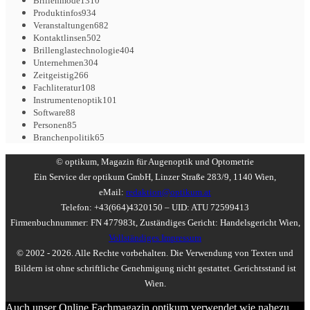
Brillenmode
1310
Produktinfos
934
Veranstaltungen
682
Kontaktlinsen
502
Brillenglastechnologie
404
Unternehmen
304
Zeitgeistig
266
Fachliteratur
108
Instrumentenoptik
101
Software
88
Personen
85
Branchenpolitik
65
© optikum, Magazin für Augenoptik und Optometrie
Ein Service der optikum GmbH, Linzer Straße 283/9, 1140 Wien,
eMail:
redaktion@optikum.at
Telefon: +43(664)4320150 – UID: ATU 72599413
Firmenbuchnummer: FN 477983t, Zuständiges Gericht: Handelsgericht Wien,
Vollständiges Impressum
© 2002 - 2026. Alle Rechte vorbehalten. Die Verwendung von Texten und
Bildern ist ohne schriftliche Genehmigung nicht gestattet. Gerichtsstand ist
Wien.
Auch unser Online Fachmagazin optikum verwendet wie nahezu