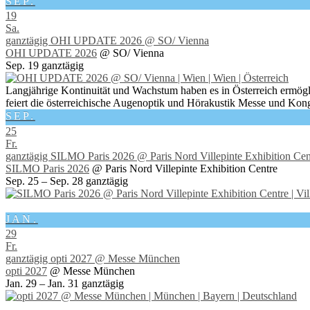
SEP.
19
Sa.
ganztägig
OHI UPDATE 2026
@ SO/ Vienna
OHI UPDATE 2026
@ SO/ Vienna
Sep. 19
ganztägig
Langjährige Kontinuität und Wachstum haben es in Österreich ermögl
feiert die österreichische Augenoptik und Hörakustik Messe und Kong
SEP.
25
Fr.
ganztägig
SILMO Paris 2026
@ Paris Nord Villepinte Exhibition Cen
SILMO Paris 2026
@ Paris Nord Villepinte Exhibition Centre
Sep. 25 – Sep. 28
ganztägig
JAN.
29
Fr.
ganztägig
opti 2027
@ Messe München
opti 2027
@ Messe München
Jan. 29 – Jan. 31
ganztägig