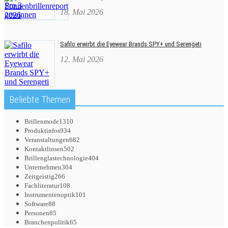
18. Mai 2026
Safilo erwirbt die Eyewear Brands SPY+ und Serengeti
12. Mai 2026
Beliebte Themen
Brillenmode
1310
Produktinfos
934
Veranstaltungen
682
Kontaktlinsen
502
Brillenglastechnologie
404
Unternehmen
304
Zeitgeistig
266
Fachliteratur
108
Instrumentenoptik
101
Software
88
Personen
85
Branchenpolitik
65