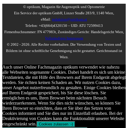
© optikum, Magazin für Augenoptik und Optometrie
Ein Service der optikum GmbH, Linzer Straße 283/9, 1140 Wien,
eMail:
redaktion@optikum.at
Telefon: +43(664)4320150 – UID: ATU 72599413
Firmenbuchnummer: FN 477983t, Zuständiges Gericht: Handelsgericht Wien,
Vollständiges Impressum
© 2002 - 2026. Alle Rechte vorbehalten. Die Verwendung von Texten und
Bildern ist ohne schriftliche Genehmigung nicht gestattet. Gerichtsstand ist
Wien.
Auch unser Online Fachmagazin optikum verwendet wie nahezu
alle Webseiten sogenannte Cookies. Dabei handelt es sich um kleine
Textdateien, die mit Hilfe des Browsers auf Ihrem Endgerät abgelegt
werden. Sie richten keinen Schaden an. Wir nutzen Cookies dazu,
unser Angebot nutzerfreundlich zu gestalten. Einige Cookies bleiben
auf Ihrem Endgerät gespeichert, bis Sie diese löschen. Sie
ermöglichen es uns, Ihren Browser beim nächsten Besuch
wiederzuerkennen. Wenn Sie dies nicht wünschen, so können Sie
Ihren Browser so einrichten, dass er Sie über das Setzen von
Cookies informiert und Sie dies nur im Einzelfall erlauben. Bei der
Deaktivierung von Cookies kann die Funktionalität unserer Website
eingeschränkt sein.
Cookies zulassen :-)