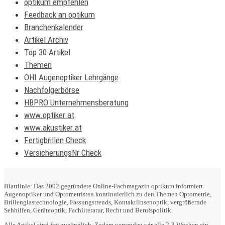
optikum empfehlen
Feedback an optikum
Branchenkalender
Artikel Archiv
Top 30 Artikel
Themen
OHI Augenoptiker Lehrgänge
Nachfolgerbörse
HBPRO Unternehmensberatung
www.optiker.at
www.akustiker.at
Fertigbrillen Check
VersicherungsNr Check
Blattlinie: Das 2002 gegründete Online-Fachmagazin optikum informiert
Augenoptiker und Optometristen kontinuierlich zu den Themen Optometrie,
Brillenglastechnologie, Fassungstrends, Kontaktlinsenoptik, vergrößernde
Sehhilfen, Geräteoptik, Fachliteratur, Recht und Berufspolitik.
Alle Artikel sind frei zugänglich. Zudem versenden wir alle 2-3 Wochen ein