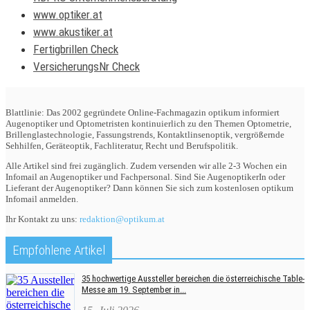
www.optiker.at
www.akustiker.at
Fertigbrillen Check
VersicherungsNr Check
Blattlinie: Das 2002 gegründete Online-Fachmagazin optikum informiert
Augenoptiker und Optometristen kontinuierlich zu den Themen Optometrie,
Brillenglastechnologie, Fassungstrends, Kontaktlinsenoptik, vergrößernde
Sehhilfen, Geräteoptik, Fachliteratur, Recht und Berufspolitik.
Alle Artikel sind frei zugänglich. Zudem versenden wir alle 2-3 Wochen ein
Infomail an Augenoptiker und Fachpersonal. Sind Sie AugenoptikerIn oder
Lieferant der Augenoptiker? Dann können Sie sich zum kostenlosen optikum
Infomail anmelden.
Ihr Kontakt zu uns:
redaktion@optikum.at
Empfohlene Artikel
35 hochwertige Aussteller bereichen die österreichische Table-
Messe am 19. September in...