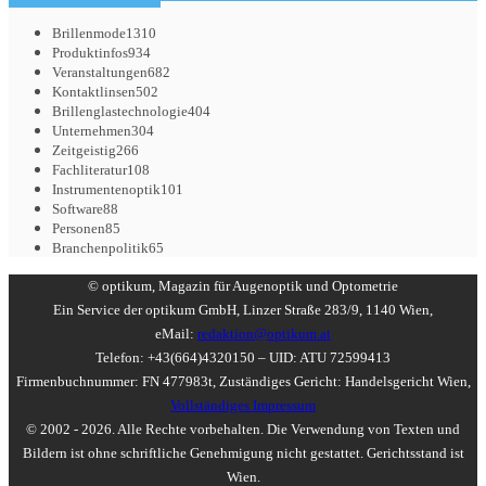
Brillenmode
1310
Produktinfos
934
Veranstaltungen
682
Kontaktlinsen
502
Brillenglastechnologie
404
Unternehmen
304
Zeitgeistig
266
Fachliteratur
108
Instrumentenoptik
101
Software
88
Personen
85
Branchenpolitik
65
© optikum, Magazin für Augenoptik und Optometrie
Ein Service der optikum GmbH, Linzer Straße 283/9, 1140 Wien,
eMail:
redaktion@optikum.at
Telefon: +43(664)4320150 – UID: ATU 72599413
Firmenbuchnummer: FN 477983t, Zuständiges Gericht: Handelsgericht Wien,
Vollständiges Impressum
© 2002 - 2026. Alle Rechte vorbehalten. Die Verwendung von Texten und
Bildern ist ohne schriftliche Genehmigung nicht gestattet. Gerichtsstand ist
Wien.