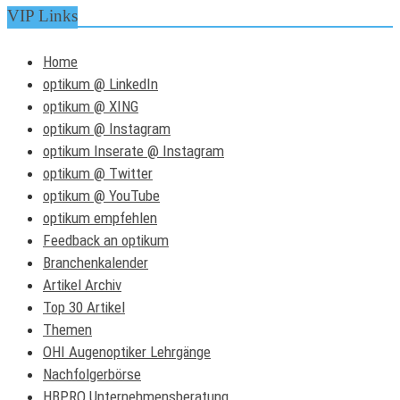
VIP Links
Home
optikum @ LinkedIn
optikum @ XING
optikum @ Instagram
optikum Inserate @ Instagram
optikum @ Twitter
optikum @ YouTube
optikum empfehlen
Feedback an optikum
Branchenkalender
Artikel Archiv
Top 30 Artikel
Themen
OHI Augenoptiker Lehrgänge
Nachfolgerbörse
HBPRO Unternehmensberatung