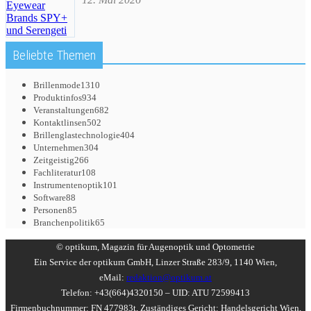
Beliebte Themen
Brillenmode
1310
Produktinfos
934
Veranstaltungen
682
Kontaktlinsen
502
Brillenglastechnologie
404
Unternehmen
304
Zeitgeistig
266
Fachliteratur
108
Instrumentenoptik
101
Software
88
Personen
85
Branchenpolitik
65
© optikum, Magazin für Augenoptik und Optometrie
Ein Service der optikum GmbH, Linzer Straße 283/9, 1140 Wien,
eMail:
redaktion@optikum.at
Telefon: +43(664)4320150 – UID: ATU 72599413
Firmenbuchnummer: FN 477983t, Zuständiges Gericht: Handelsgericht Wien,