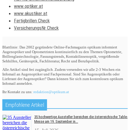
www.optiker.at
www.akustiker.at
Fertigbrillen Check
VersicherungsNr Check
Blattlinie: Das 2002 gegründete Online-Fachmagazin optikum informiert
Augenoptiker und Optometristen kontinuierlich zu den Themen Optometrie,
Brillenglastechnologie, Fassungstrends, Kontaktlinsenoptik, vergrößernde
Sehhilfen, Geräteoptik, Fachliteratur, Recht und Berufspolitik.
Alle Artikel sind frei zugänglich. Zudem versenden wir alle 2-3 Wochen ein
Infomail an Augenoptiker und Fachpersonal. Sind Sie AugenoptikerIn oder
Lieferant der Augenoptiker? Dann können Sie sich zum kostenlosen optikum
Infomail anmelden.
Ihr Kontakt zu uns:
redaktion@optikum.at
Empfohlene Artikel
35 hochwertige Aussteller bereichen die österreichische Table-
Messe am 19. September in...