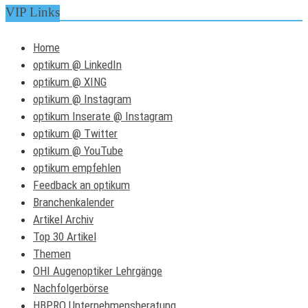
VIP Links
Home
optikum @ LinkedIn
optikum @ XING
optikum @ Instagram
optikum Inserate @ Instagram
optikum @ Twitter
optikum @ YouTube
optikum empfehlen
Feedback an optikum
Branchenkalender
Artikel Archiv
Top 30 Artikel
Themen
OHI Augenoptiker Lehrgänge
Nachfolgerbörse
HBPRO Unternehmensberatung