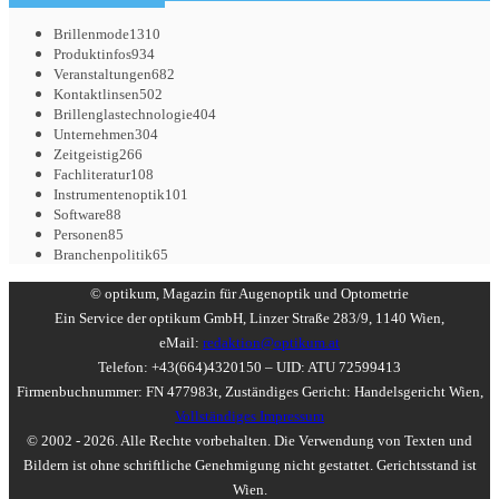
Brillenmode
1310
Produktinfos
934
Veranstaltungen
682
Kontaktlinsen
502
Brillenglastechnologie
404
Unternehmen
304
Zeitgeistig
266
Fachliteratur
108
Instrumentenoptik
101
Software
88
Personen
85
Branchenpolitik
65
© optikum, Magazin für Augenoptik und Optometrie
Ein Service der optikum GmbH, Linzer Straße 283/9, 1140 Wien,
eMail:
redaktion@optikum.at
Telefon: +43(664)4320150 – UID: ATU 72599413
Firmenbuchnummer: FN 477983t, Zuständiges Gericht: Handelsgericht Wien,
Vollständiges Impressum
© 2002 - 2026. Alle Rechte vorbehalten. Die Verwendung von Texten und
Bildern ist ohne schriftliche Genehmigung nicht gestattet. Gerichtsstand ist
Wien.