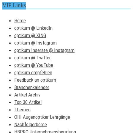
VIP Links
Home
optikum @ LinkedIn
optikum @ XING
optikum @ Instagram
optikum Inserate @ Instagram
optikum @ Twitter
optikum @ YouTube
optikum empfehlen
Feedback an optikum
Branchenkalender
Artikel Archiv
Top 30 Artikel
Themen
OHI Augenoptiker Lehrgänge
Nachfolgerbörse
HBPRO Unternehmensberatung