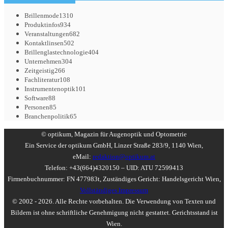
Brillenmode
1310
Produktinfos
934
Veranstaltungen
682
Kontaktlinsen
502
Brillenglastechnologie
404
Unternehmen
304
Zeitgeistig
266
Fachliteratur
108
Instrumentenoptik
101
Software
88
Personen
85
Branchenpolitik
65
© optikum, Magazin für Augenoptik und Optometrie
Ein Service der optikum GmbH, Linzer Straße 283/9, 1140 Wien,
eMail:
redaktion@optikum.at
Telefon: +43(664)4320150 – UID: ATU 72599413
Firmenbuchnummer: FN 477983t, Zuständiges Gericht: Handelsgericht Wien,
Vollständiges Impressum
© 2002 - 2026. Alle Rechte vorbehalten. Die Verwendung von Texten und
Bildern ist ohne schriftliche Genehmigung nicht gestattet. Gerichtsstand ist
Wien.