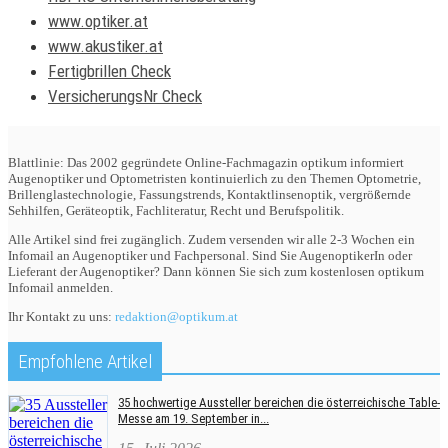
www.optiker.at
www.akustiker.at
Fertigbrillen Check
VersicherungsNr Check
Blattlinie: Das 2002 gegründete Online-Fachmagazin optikum informiert
Augenoptiker und Optometristen kontinuierlich zu den Themen Optometrie,
Brillenglastechnologie, Fassungstrends, Kontaktlinsenoptik, vergrößernde
Sehhilfen, Geräteoptik, Fachliteratur, Recht und Berufspolitik.
Alle Artikel sind frei zugänglich. Zudem versenden wir alle 2-3 Wochen ein
Infomail an Augenoptiker und Fachpersonal. Sind Sie AugenoptikerIn oder
Lieferant der Augenoptiker? Dann können Sie sich zum kostenlosen optikum
Infomail anmelden.
Ihr Kontakt zu uns:
redaktion@optikum.at
Empfohlene Artikel
35 hochwertige Aussteller bereichen die österreichische Table-
Messe am 19. September in...