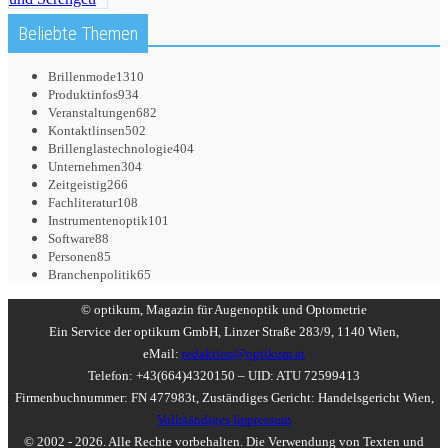
Beliebte Themen
Brillenmode
1310
Produktinfos
934
Veranstaltungen
682
Kontaktlinsen
502
Brillenglastechnologie
404
Unternehmen
304
Zeitgeistig
266
Fachliteratur
108
Instrumentenoptik
101
Software
88
Personen
85
Branchenpolitik
65
© optikum, Magazin für Augenoptik und Optometrie
Ein Service der optikum GmbH, Linzer Straße 283/9, 1140 Wien,
eMail:
redaktion@optikum.at
Telefon: +43(664)4320150 – UID: ATU 72599413
Firmenbuchnummer: FN 477983t, Zuständiges Gericht: Handelsgericht Wien,
Vollständiges Impressum
© 2002 - 2026. Alle Rechte vorbehalten. Die Verwendung von Texten und