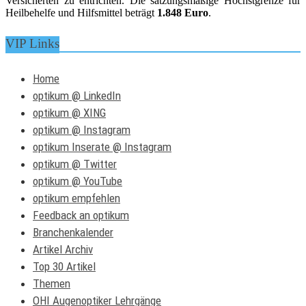
Versicherten zu entrichten. Die satzungsmäßige Höchstgrenze für
Heilbehelfe und Hilfsmittel beträgt
1.848 Euro
.
VIP Links
Home
optikum @ LinkedIn
optikum @ XING
optikum @ Instagram
optikum Inserate @ Instagram
optikum @ Twitter
optikum @ YouTube
optikum empfehlen
Feedback an optikum
Branchenkalender
Artikel Archiv
Top 30 Artikel
Themen
OHI Augenoptiker Lehrgänge