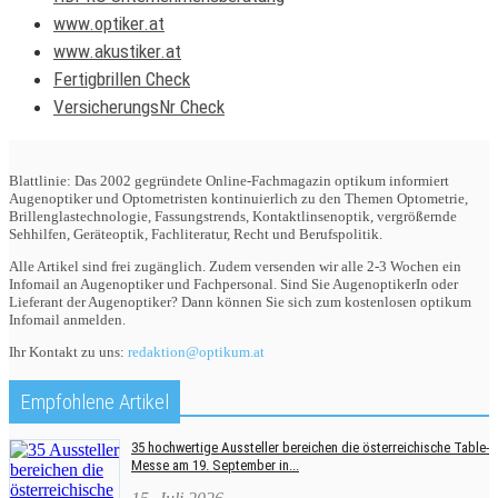
www.optiker.at
www.akustiker.at
Fertigbrillen Check
VersicherungsNr Check
Blattlinie: Das 2002 gegründete Online-Fachmagazin optikum informiert
Augenoptiker und Optometristen kontinuierlich zu den Themen Optometrie,
Brillenglastechnologie, Fassungstrends, Kontaktlinsenoptik, vergrößernde
Sehhilfen, Geräteoptik, Fachliteratur, Recht und Berufspolitik.
Alle Artikel sind frei zugänglich. Zudem versenden wir alle 2-3 Wochen ein
Infomail an Augenoptiker und Fachpersonal. Sind Sie AugenoptikerIn oder
Lieferant der Augenoptiker? Dann können Sie sich zum kostenlosen optikum
Infomail anmelden.
Ihr Kontakt zu uns:
redaktion@optikum.at
Empfohlene Artikel
35 hochwertige Aussteller bereichen die österreichische Table-
Messe am 19. September in...