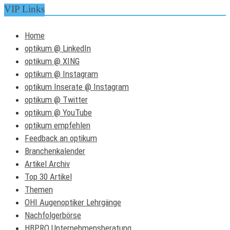
VIP Links
Home
optikum @ LinkedIn
optikum @ XING
optikum @ Instagram
optikum Inserate @ Instagram
optikum @ Twitter
optikum @ YouTube
optikum empfehlen
Feedback an optikum
Branchenkalender
Artikel Archiv
Top 30 Artikel
Themen
OHI Augenoptiker Lehrgänge
Nachfolgerbörse
HBPRO Unternehmensberatung