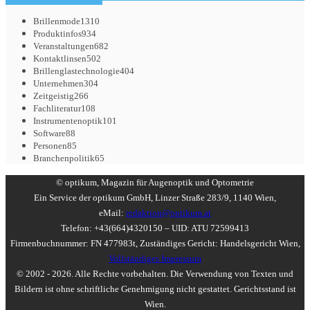
Brillenmode
1310
Produktinfos
934
Veranstaltungen
682
Kontaktlinsen
502
Brillenglastechnologie
404
Unternehmen
304
Zeitgeistig
266
Fachliteratur
108
Instrumentenoptik
101
Software
88
Personen
85
Branchenpolitik
65
© optikum, Magazin für Augenoptik und Optometrie
Ein Service der optikum GmbH, Linzer Straße 283/9, 1140 Wien,
eMail:
redaktion@optikum.at
Telefon: +43(664)4320150 – UID: ATU 72599413
Firmenbuchnummer: FN 477983t, Zuständiges Gericht: Handelsgericht Wien,
Vollständiges Impressum
© 2002 - 2026. Alle Rechte vorbehalten. Die Verwendung von Texten und
Bildern ist ohne schriftliche Genehmigung nicht gestattet. Gerichtsstand ist
Wien.