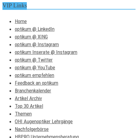
VIP Links
Home
optikum @ LinkedIn
optikum @ XING
optikum @ Instagram
optikum Inserate @ Instagram
optikum @ Twitter
optikum @ YouTube
optikum empfehlen
Feedback an optikum
Branchenkalender
Artikel Archiv
Top 30 Artikel
Themen
OHI Augenoptiker Lehrgänge
Nachfolgerbörse
HBPRO Unternehmensberatung