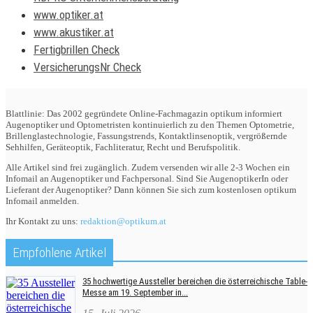
www.optiker.at
www.akustiker.at
Fertigbrillen Check
VersicherungsNr Check
Blattlinie: Das 2002 gegründete Online-Fachmagazin optikum informiert
Augenoptiker und Optometristen kontinuierlich zu den Themen Optometrie,
Brillenglastechnologie, Fassungstrends, Kontaktlinsenoptik, vergrößernde
Sehhilfen, Geräteoptik, Fachliteratur, Recht und Berufspolitik.
Alle Artikel sind frei zugänglich. Zudem versenden wir alle 2-3 Wochen ein
Infomail an Augenoptiker und Fachpersonal. Sind Sie AugenoptikerIn oder
Lieferant der Augenoptiker? Dann können Sie sich zum kostenlosen optikum
Infomail anmelden.
Ihr Kontakt zu uns:
redaktion@optikum.at
Empfohlene Artikel
35 hochwertige Aussteller bereichen die österreichische Table-
Messe am 19. September in...