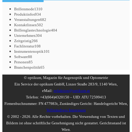
Brillenmode
1310
Produktinfos
934
Veranstaltungen
682
Kontaktlinsen
502
Brillenglastechnologie
404
Unternehmen
304
Zeitgeistig
266
Fachliteratur
108
Instrumentenoptik
101
Software
88
Personen
85
Branchenpolitik
65
© optikum, Magazin für Augenoptik und Optometrie
Ein Service der optikum GmbH, Linzer Straße 283/9, 1140 Wien,
eMail:
redaktion@optikum.at
Telefon: +43(664)4320150 – UID: ATU 72599413
Firmenbuchnummer: FN 477983t, Zuständiges Gericht: Handelsgericht Wien,
Vollständiges Impressum
© 2002 - 2026. Alle Rechte vorbehalten. Die Verwendung von Texten und
Bildern ist ohne schriftliche Genehmigung nicht gestattet. Gerichtsstand ist
Wien.