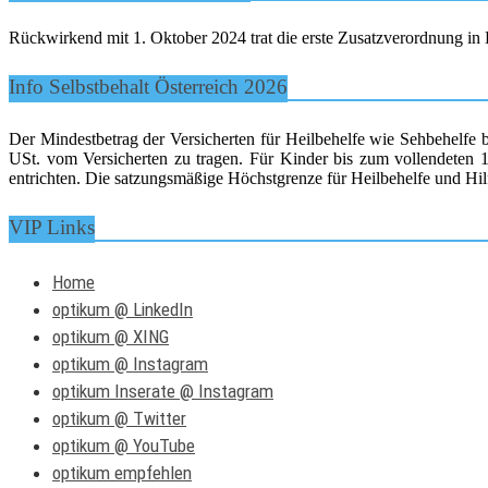
Rückwirkend mit 1. Oktober 2024 trat die erste Zusatzverordnung in K
Info Selbstbehalt Österreich 2026
Der Mindestbetrag der Versicherten für Heilbehelfe wie Sehbehelfe 
USt. vom Versicherten zu tragen. Für Kinder bis zum vollendeten 15
entrichten. Die satzungsmäßige Höchstgrenze für Heilbehelfe und Hilf
VIP Links
Home
optikum @ LinkedIn
optikum @ XING
optikum @ Instagram
optikum Inserate @ Instagram
optikum @ Twitter
optikum @ YouTube
optikum empfehlen