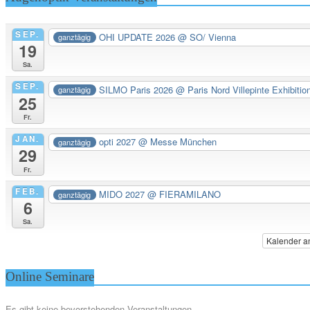
SEP.
OHI UPDATE 2026
@ SO/ Vienna
ganztägig
19
Sa.
SEP.
SILMO Paris 2026
@ Paris Nord Villepinte Exhibitio
ganztägig
25
Fr.
JAN.
opti 2027
@ Messe München
ganztägig
29
Fr.
FEB.
MIDO 2027
@ FIERAMILANO
ganztägig
6
Sa.
Kalender a
Online Seminare
Es gibt keine bevorstehenden Veranstaltungen.