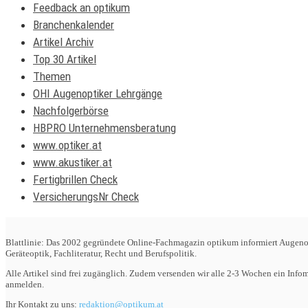
Feedback an optikum
Branchenkalender
Artikel Archiv
Top 30 Artikel
Themen
OHI Augenoptiker Lehrgänge
Nachfolgerbörse
HBPRO Unternehmensberatung
www.optiker.at
www.akustiker.at
Fertigbrillen Check
VersicherungsNr Check
Blattlinie: Das 2002 gegründete Online-Fachmagazin optikum informiert Augenop
Geräteoptik, Fachliteratur, Recht und Berufspolitik.
Alle Artikel sind frei zugänglich. Zudem versenden wir alle 2-3 Wochen ein Inf
anmelden.
Ihr Kontakt zu uns:
redaktion@optikum.at