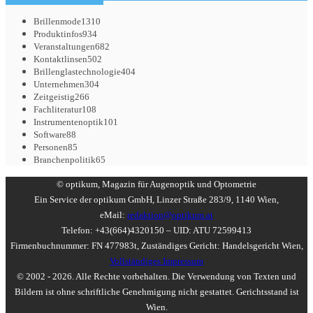
Brillenmode
1310
Produktinfos
934
Veranstaltungen
682
Kontaktlinsen
502
Brillenglastechnologie
404
Unternehmen
304
Zeitgeistig
266
Fachliteratur
108
Instrumentenoptik
101
Software
88
Personen
85
Branchenpolitik
65
© optikum, Magazin für Augenoptik und Optometrie
Ein Service der optikum GmbH, Linzer Straße 283/9, 1140 Wien,
eMail:
redaktion@optikum.at
Telefon: +43(664)4320150 – UID: ATU 72599413
Firmenbuchnummer: FN 477983t, Zuständiges Gericht: Handelsgericht Wien,
Vollständiges Impressum
© 2002 - 2026. Alle Rechte vorbehalten. Die Verwendung von Texten und
Bildern ist ohne schriftliche Genehmigung nicht gestattet. Gerichtsstand ist
Wien.