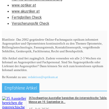
www.optiker.at
www.akustiker.at
Fertigbrillen Check
VersicherungsNr Check
Blattlinie: Das 2002 gegründete Online-Fachmagazin optikum informiert
Augenoptiker und Optometristen kontinuierlich zu den Themen Optometrie,
Brillenglastechnologie, Fassungstrends, Kontaktlinsenoptik, vergrößernde
Sehhilfen, Geräteoptik, Fachliteratur, Recht und Berufspolitik.
Alle Artikel sind frei zugänglich. Zudem versenden wir alle 2-3 Wochen ein
Infomail an Augenoptiker und Fachpersonal. Sind Sie AugenoptikerIn oder
Lieferant der Augenoptiker? Dann können Sie sich zum kostenlosen optikum
Infomail anmelden.
Ihr Kontakt zu uns:
redaktion@optikum.at
Empfohlene Artikel
35 hochwertige Aussteller bereichen die österreichische Table-
Messe am 19. September in...