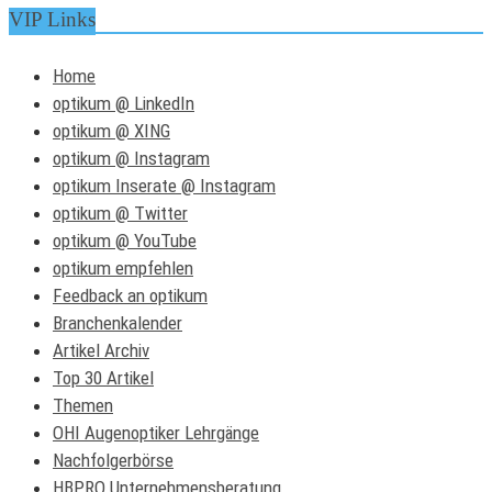
VIP Links
Home
optikum @ LinkedIn
optikum @ XING
optikum @ Instagram
optikum Inserate @ Instagram
optikum @ Twitter
optikum @ YouTube
optikum empfehlen
Feedback an optikum
Branchenkalender
Artikel Archiv
Top 30 Artikel
Themen
OHI Augenoptiker Lehrgänge
Nachfolgerbörse
HBPRO Unternehmensberatung