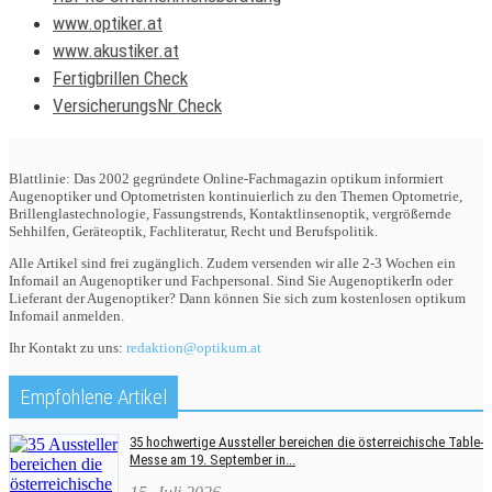
www.optiker.at
www.akustiker.at
Fertigbrillen Check
VersicherungsNr Check
Blattlinie: Das 2002 gegründete Online-Fachmagazin optikum informiert
Augenoptiker und Optometristen kontinuierlich zu den Themen Optometrie,
Brillenglastechnologie, Fassungstrends, Kontaktlinsenoptik, vergrößernde
Sehhilfen, Geräteoptik, Fachliteratur, Recht und Berufspolitik.
Alle Artikel sind frei zugänglich. Zudem versenden wir alle 2-3 Wochen ein
Infomail an Augenoptiker und Fachpersonal. Sind Sie AugenoptikerIn oder
Lieferant der Augenoptiker? Dann können Sie sich zum kostenlosen optikum
Infomail anmelden.
Ihr Kontakt zu uns:
redaktion@optikum.at
Empfohlene Artikel
35 hochwertige Aussteller bereichen die österreichische Table-
Messe am 19. September in...