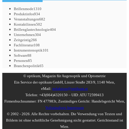
Brillenmode
1310
Produktinfos
934
Veranstaltungen
682
Kontaktlinsen
502
Brillenglastechnologie
404
Unternehmen
304
Zeitgeistig
266
Fachliteratur
108
Instrumentenoptik
101
Software
88
Personen
85
Branchenpolitik
65
© optikum, Magazin für Augenoptik und Optometrie
Ein Service der optikum GmbH, Linzer Straße 283/9, 1140 Wien,
eMail:
redaktion@optikum.at
Telefon: +43(664)4320150 – UID: ATU 72599413
Firmenbuchnummer: FN 477983t, Zuständiges Gericht: Handelsgericht Wien,
Vollständiges Impressum
© 2002 - 2026. Alle Rechte vorbehalten. Die Verwendung von Texten und
Bildern ist ohne schriftliche Genehmigung nicht gestattet. Gerichtsstand ist
Wien.