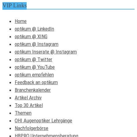
VIP Links
Home
optikum @ LinkedIn
optikum @ XING
optikum @ Instagram
optikum Inserate @ Instagram
optikum @ Twitter
optikum @ YouTube
optikum empfehlen
Feedback an optikum
Branchenkalender
Artikel Archiv
Top 30 Artikel
Themen
OHI Augenoptiker Lehrgänge
Nachfolgerbörse
HBPRO Unternehmensberatung