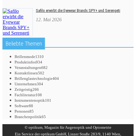
Safilo erwirbt die Eyewear Brands SPY+ und Serengeti
12. Mai 2026
Beliebte Themen
Brillenmode
1310
Produktinfos
934
Veranstaltungen
682
Kontaktlinsen
502
Brillenglastechnologie
404
Unternehmen
304
Zeitgeistig
266
Fachliteratur
108
Instrumentenoptik
101
Software
88
Personen
85
Branchenpolitik
65
© optikum, Magazin für Augenoptik und Optometrie
Ein Service der optikum GmbH, Linzer Straße 283/9, 1140 Wien,