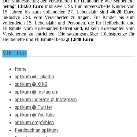
Der Mindestbetrag der Versicherten für Heilbehelfe wie Sehbehelfe
beträgt
138,60 Euro
inklusive USt. Für mitversicherte Kinder von
15 Jahren bis zum vollendeten 27. Lebensjahr sind
46,20 Euro
inklusive USt. vom Versicherten zu tragen. Für Kinder bis zum
vollendeten 15. Lebensjahr und Personen, die für Heilbehelfe und
Hilfsmittel vom Kostenanteil befreit sind, ist kein Kostenanteil vom
Versicherten zu entrichten. Die satzungsmäßige Höchstgrenze für
Heilbehelfe und Hilfsmittel beträgt
1.848 Euro
.
VIP Links
Home
optikum @ LinkedIn
optikum @ XING
optikum @ Instagram
optikum Inserate @ Instagram
optikum @ Twitter
optikum @ YouTube
optikum empfehlen
Feedback an optikum