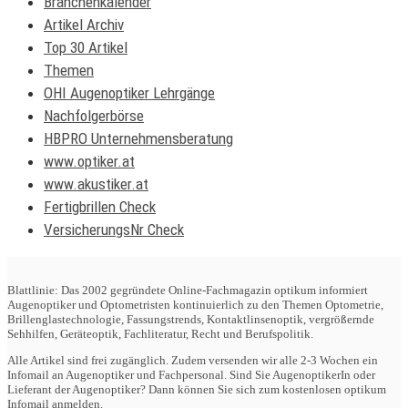
Branchenkalender
Artikel Archiv
Top 30 Artikel
Themen
OHI Augenoptiker Lehrgänge
Nachfolgerbörse
HBPRO Unternehmensberatung
www.optiker.at
www.akustiker.at
Fertigbrillen Check
VersicherungsNr Check
Blattlinie: Das 2002 gegründete Online-Fachmagazin optikum informiert
Augenoptiker und Optometristen kontinuierlich zu den Themen Optometrie,
Brillenglastechnologie, Fassungstrends, Kontaktlinsenoptik, vergrößernde
Sehhilfen, Geräteoptik, Fachliteratur, Recht und Berufspolitik.
Alle Artikel sind frei zugänglich. Zudem versenden wir alle 2-3 Wochen ein
Infomail an Augenoptiker und Fachpersonal. Sind Sie AugenoptikerIn oder
Lieferant der Augenoptiker? Dann können Sie sich zum kostenlosen optikum
Infomail anmelden.