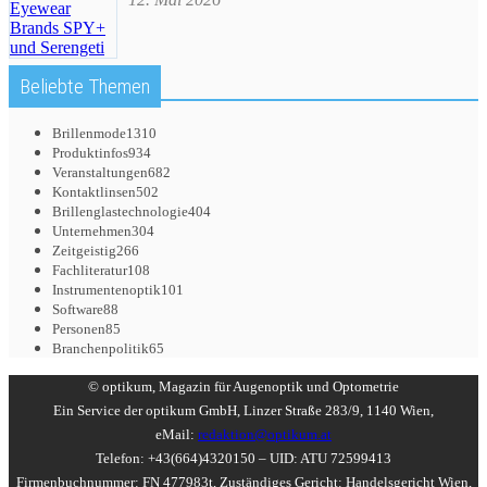
Beliebte Themen
Brillenmode
1310
Produktinfos
934
Veranstaltungen
682
Kontaktlinsen
502
Brillenglastechnologie
404
Unternehmen
304
Zeitgeistig
266
Fachliteratur
108
Instrumentenoptik
101
Software
88
Personen
85
Branchenpolitik
65
© optikum, Magazin für Augenoptik und Optometrie
Ein Service der optikum GmbH, Linzer Straße 283/9, 1140 Wien,
eMail:
redaktion@optikum.at
Telefon: +43(664)4320150 – UID: ATU 72599413
Firmenbuchnummer: FN 477983t, Zuständiges Gericht: Handelsgericht Wien,