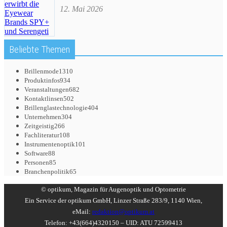
12. Mai 2026
Beliebte Themen
Brillenmode
1310
Produktinfos
934
Veranstaltungen
682
Kontaktlinsen
502
Brillenglastechnologie
404
Unternehmen
304
Zeitgeistig
266
Fachliteratur
108
Instrumentenoptik
101
Software
88
Personen
85
Branchenpolitik
65
© optikum, Magazin für Augenoptik und Optometrie
Ein Service der optikum GmbH, Linzer Straße 283/9, 1140 Wien,
eMail:
redaktion@optikum.at
Telefon: +43(664)4320150 – UID: ATU 72599413