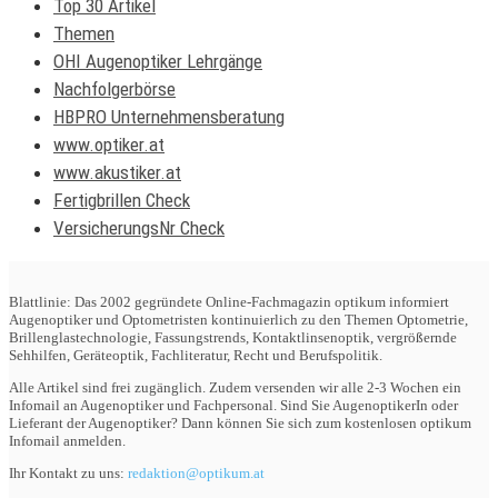
Top 30 Artikel
Themen
OHI Augenoptiker Lehrgänge
Nachfolgerbörse
HBPRO Unternehmensberatung
www.optiker.at
www.akustiker.at
Fertigbrillen Check
VersicherungsNr Check
Blattlinie: Das 2002 gegründete Online-Fachmagazin optikum informiert
Augenoptiker und Optometristen kontinuierlich zu den Themen Optometrie,
Brillenglastechnologie, Fassungstrends, Kontaktlinsenoptik, vergrößernde
Sehhilfen, Geräteoptik, Fachliteratur, Recht und Berufspolitik.
Alle Artikel sind frei zugänglich. Zudem versenden wir alle 2-3 Wochen ein
Infomail an Augenoptiker und Fachpersonal. Sind Sie AugenoptikerIn oder
Lieferant der Augenoptiker? Dann können Sie sich zum kostenlosen optikum
Infomail anmelden.
Ihr Kontakt zu uns:
redaktion@optikum.at