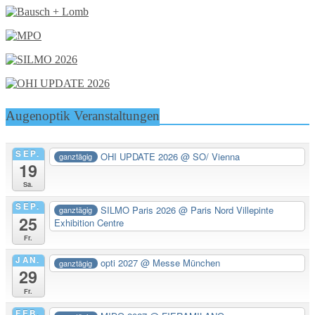
Augenoptik Veranstaltungen
SEP.
OHI UPDATE 2026
@ SO/ Vienna
ganztägig
19
Sa.
SEP.
SILMO Paris 2026
@ Paris Nord Villepinte
ganztägig
25
Exhibition Centre
Fr.
JAN.
opti 2027
@ Messe München
ganztägig
29
Fr.
FEB.