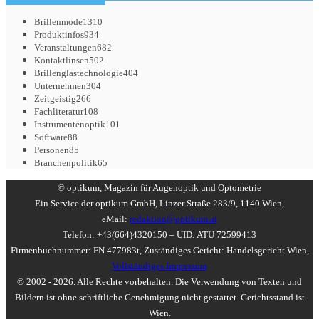
Brillenmode
1310
Produktinfos
934
Veranstaltungen
682
Kontaktlinsen
502
Brillenglastechnologie
404
Unternehmen
304
Zeitgeistig
266
Fachliteratur
108
Instrumentenoptik
101
Software
88
Personen
85
Branchenpolitik
65
© optikum, Magazin für Augenoptik und Optometrie
Ein Service der optikum GmbH, Linzer Straße 283/9, 1140 Wien,
eMail:
redaktion@optikum.at
Telefon: +43(664)4320150 – UID: ATU 72599413
Firmenbuchnummer: FN 477983t, Zuständiges Gericht: Handelsgericht Wien,
Vollständiges Impressum
© 2002 - 2026. Alle Rechte vorbehalten. Die Verwendung von Texten und
Bildern ist ohne schriftliche Genehmigung nicht gestattet. Gerichtsstand ist
Wien.