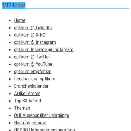
VIP Links
Home
optikum @ LinkedIn
optikum @ XING
optikum @ Instagram
optikum Inserate @ Instagram
optikum @ Twitter
optikum @ YouTube
optikum empfehlen
Feedback an optikum
Branchenkalender
Artikel Archiv
Top 30 Artikel
Themen
OHI Augenoptiker Lehrgänge
Nachfolgerbörse
HBPRO Unternehmensberatung