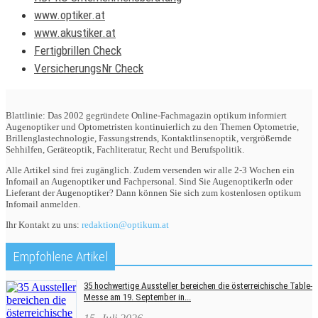
www.optiker.at
www.akustiker.at
Fertigbrillen Check
VersicherungsNr Check
Blattlinie: Das 2002 gegründete Online-Fachmagazin optikum informiert
Augenoptiker und Optometristen kontinuierlich zu den Themen Optometrie,
Brillenglastechnologie, Fassungstrends, Kontaktlinsenoptik, vergrößernde
Sehhilfen, Geräteoptik, Fachliteratur, Recht und Berufspolitik.
Alle Artikel sind frei zugänglich. Zudem versenden wir alle 2-3 Wochen ein
Infomail an Augenoptiker und Fachpersonal. Sind Sie AugenoptikerIn oder
Lieferant der Augenoptiker? Dann können Sie sich zum kostenlosen optikum
Infomail anmelden.
Ihr Kontakt zu uns:
redaktion@optikum.at
Empfohlene Artikel
35 hochwertige Aussteller bereichen die österreichische Table-
Messe am 19. September in...